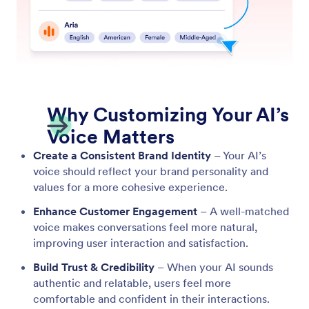
Многоезикова поддръжка
Поддръжката на много езици позволява на
вашия AI агент да се представя на различни
езици.