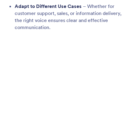
Embed Voice Agent
Embed your voice agent on any website, chatbot,
WordPress page, popup, or lightbox to ensure
instant voice interactions and seamless support.
Jotform
Пазар
Създайте форма
Шаблони
Моето работно
Теми за форми
пространство
Джаджи за форма
Цени
Интеграции
Jotform Ентерпрайз