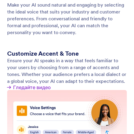
Test Your Voice Agent
Test your AI Agent’s voice and responses with
Jotform’s Test Call feature.