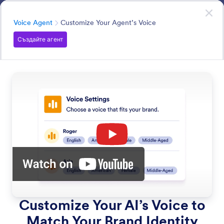
Начало на диалоговия прозорец
Агенти за презентации
Try it now
—
It’s Free!
Категория
Voice Agent
Customize Your Agent’s Voice
Създайте агент
Voice Agent
AI Agents can understand customer inquiries and
provide immediate, natural responses via web calls.
Търсете във всички Функции
Категории за функции
Категория
Агент за представяне
Voice Agent