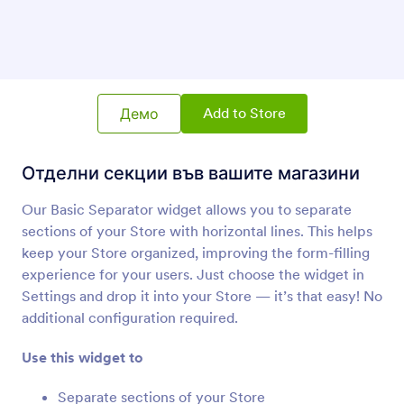
Card Element
Добавете елемент на картичка към вашия
магазин
Мрежа с данни
Add to Store
Демо
Добавете таблица с данни към вашия
магазин
Отделни секции във вашите магазини
Our Basic Separator widget allows you to separate
Вграждане на PDF
Вграждайте и показвайте PDF файлове във
sections of your Store with horizontal lines. This helps
вашия магазин
keep your Store organized, improving the form-filling
experience for your users. Just choose the widget in
Settings and drop it into your Store — it’s that easy! No
YouTube
additional configuration required.
Вградете YouTube видеа във вашия магазин
Use this widget to
QR Код
Separate sections of your Store