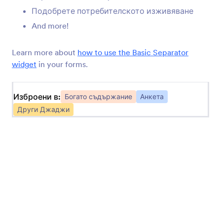
Добавете QR код към вашия магазин
Подобрете потребителското изживяване
And more!
SoundCloud
Споделяйте Soundcloud аудио файлове във
Learn more about
how to use the Basic Separator
вашите магазини
widget
in your forms.
Изброени в:
Vimeo
Богато съдържание
Анкета
Добавете Vimeo видеа към вашите магазини
Други Джаджи
Отброяване на дни
Добавете часовник за обратно броене към
вашия магазин
Основен разделител
Отделни секции във вашите магазини