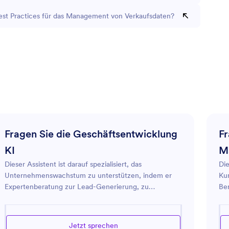
est Practices für das Management von Verkaufsdaten?
Fragen Sie die Geschäftsentwicklung
Fr
KI
M
Dieser Assistent ist darauf spezialisiert, das
Die
Unternehmenswachstum zu unterstützen, indem er
Ku
Expertenberatung zur Lead-Generierung, zu
Be
Verkaufsstrategien und zum
Op
Kundenbeziehungsmanagement bietet. Er
der
konzentriert sich darauf, praktische Lösungen
Ent
Jetzt sprechen