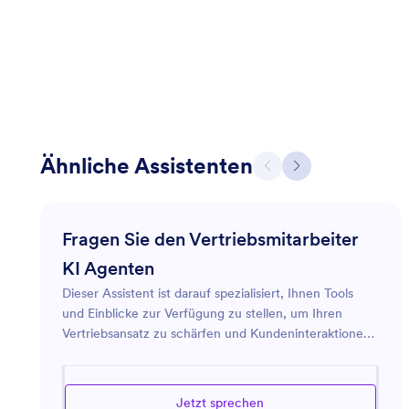
Ähnliche Assistenten
Fragen Sie den Vertriebsmitarbeiter
KI Agenten
Dieser Assistent ist darauf spezialisiert, Ihnen Tools
und Einblicke zur Verfügung zu stellen, um Ihren
Vertriebsansatz zu schärfen und Kundeninteraktionen
zu optimieren. Egal, ob Sie Ratschläge zur Verwaltung
von Leads, zur Strategie von Vertriebskampagnen oder
zur Verbesserung von Kundenbeziehungen suchen,
Jetzt sprechen