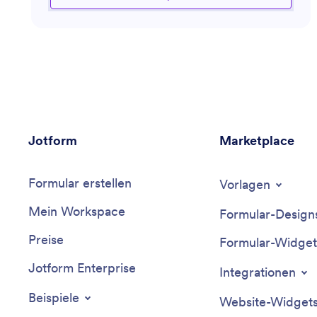
dieser Assistent ist ausgestattet, Sie zu führen. Mit
einem Fokus auf praktische Lösungen zielt er darauf
ab, Ihre Geschäftsergebnisse durch das Angebot
relevanter Vertriebsstrategien und Tools zu
verbessern. Holen Sie sich Unterstützung bei der
Bewältigung von Vertriebsherausforderungen, der
Verbesserung von Umwandlungsraten und der
effizienten Erreichung Ihrer Vertriebsziele.
Jotform
Marketplace
Formular erstellen
Vorlagen
Mein Workspace
Formular-Design
Preise
Formular-Widget
Jotform Enterprise
Integrationen
Beispiele
Website-Widget