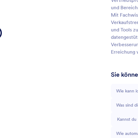
Vertriebspr
und Bereiche
Mit Fachwiss
Verkaufstre
und Tools zu
datengestüt
Verbesserun
Erreichung 
Sie könne
Wie kann i
Was sind d
Kannst du 
Wie automa