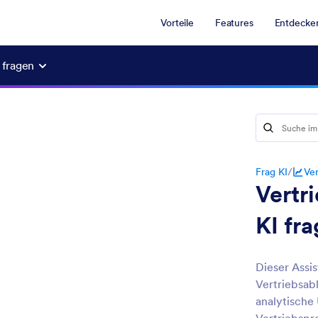
Vorteile
Features
Entdecke
 fragen
Frag KI
/
Ver
Vertr
KI fr
Dieser Assis
Vertriebsab
analytische 