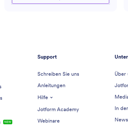
und der Erhöhung der Servicestandard. Egal, ob es um
die Optimierung von Workflows, die Verbesserung des
Engagements oder die Lösung spezifischer
Kundenherausforderungen geht, der Assistent ist
versiert darin, maßgeschneiderte Lösungen und
Leitlinien anzubieten. Darüber hinaus kann er
Werkzeuge und Methoden vorschlagen, die auf die
Bedürfnisse Ihres Unternehmens abgestimmt sind, um
Kundenbindung und Erfolg zu fördern.
Support
Unte
Schreiben Sie uns
Über 
Anleitungen
Jotfo
s
Media
Hilfe
s
In de
Jotform Academy
Newsl
Webinare
s
NEW