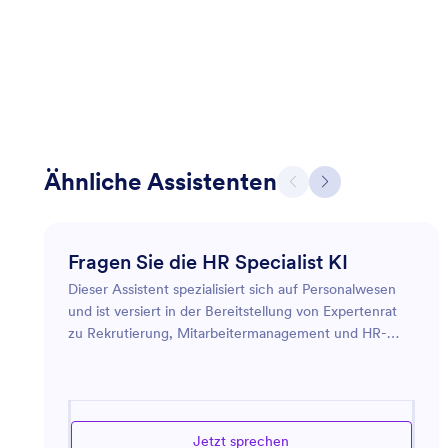
Ähnliche Assistenten
Fragen Sie die HR Specialist KI
Dieser Assistent spezialisiert sich auf Personalwesen
und ist versiert in der Bereitstellung von Expertenrat
zu Rekrutierung, Mitarbeitermanagement und HR-
Compliance. Er bietet praktische Lösungen zur
Verbesserung der Unternehmenskultur und der
organisatorischen Effektivität. Ob es darum geht,
Stellenbeschreibungen zu erstellen,
Jetzt sprechen
Schulungsprogramme zu entwickeln oder Anliegen