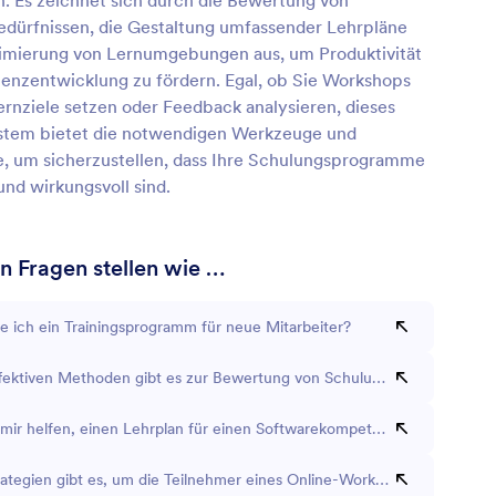
n. Es zeichnet sich durch die Bewertung von
dürfnissen, die Gestaltung umfassender Lehrpläne
imierung von Lernumgebungen aus, um Produktivität
nzentwicklung zu fördern. Egal, ob Sie Workshops
ernziele setzen oder Feedback analysieren, dieses
stem bietet die notwendigen Werkzeuge und
e, um sicherzustellen, dass Ihre Schulungsprogramme
und wirkungsvoll sind.
n Fragen stellen wie …
te ich ein Trainingsprogramm für neue Mitarbeiter?
fektiven Methoden gibt es zur Bewertung von Schulungsergebnissen?
mir helfen, einen Lehrplan für einen Softwarekompetenzkurs zu erstel
ategien gibt es, um die Teilnehmer eines Online-Workshops einzubind