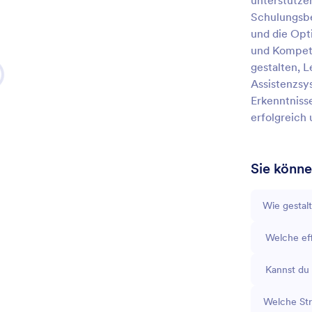
unterstütze
Schulungsbe
und die Opt
und Kompete
gestalten, L
Assistenzsy
Erkenntniss
erfolgreich 
Sie könne
Wie gestal
Welche ef
Kannst du 
Welche Str