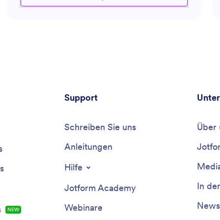
Verbesserung der Vielfalt innerhalb der Teams zu
entwickeln. Egal, ob Sie Unterstützung bei
Onboarding-Prozessen benötigen oder die neuesten
Recruiting-Trends verstehen möchten, dieser
Assistent ist mit dem Wissen ausgestattet, um sowohl
Einstellungsmanager als auch Personalvermittler zu
unterstützen.
Support
Unte
Schreiben Sie uns
Über 
Anleitungen
Jotfo
s
Media
Hilfe
s
In de
Jotform Academy
Newsl
Webinare
s
NEW