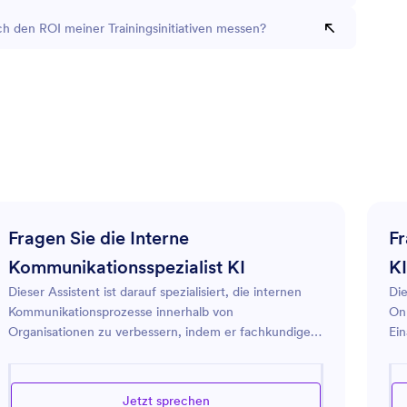
ch den ROI meiner Trainingsinitiativen messen?
Fragen Sie die Interne
Fr
Kommunikationsspezialist KI
KI
Dieser Assistent ist darauf spezialisiert, die internen
Die
Kommunikationsprozesse innerhalb von
Onb
Organisationen zu verbessern, indem er fachkundige
Ein
Beratung und Lösungen bietet. Wir konzentrieren uns
Sof
auf Taktiken und Werkzeuge, um die Klarheit der
Anl
Botschaften zu verbessern, eine effektive Verbreitung
erf
Jetzt sprechen