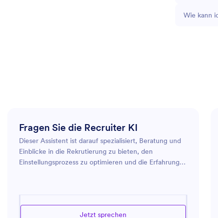
Wie kann i
Fragen Sie die Recruiter KI
Dieser Assistent ist darauf spezialisiert, Beratung und
Einblicke in die Rekrutierung zu bieten, den
Einstellungsprozess zu optimieren und die Erfahrungen
der Kandidaten zu verbessern. Er bietet Expertenrat
zur Erstellung effektiver Stellenanzeigen, zur
Vorauswahl von Bewerbern und zur Durchführung von
Interviews. Der Assistent kann auch helfen, Strategien
Jetzt sprechen
zur Gewinnung von Spitzentalenten und zur