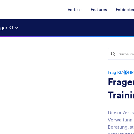
Vorteile
Features
Entdecke
ger KI
Frag KI
/
HR
Frage
Train
Dieser Assi
Verwaltung
Beratung, s