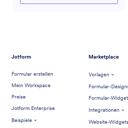
der Mitarbeiterbeziehungen zu adressieren, dieser
Assistent stellt sicher, dass Personalprozesse sowohl
effizient als auch an bewährte Praktiken angepasst
sind. Er ist geschickt darin, Möglichkeiten zur
Workflow-Automatisierung zu erkennen und die
Produktivität in Personalabteilungen zu steigern.
Jotform
Marketplace
Formular erstellen
Vorlagen
Mein Workspace
Formular-Design
Preise
Formular-Widget
Jotform Enterprise
Integrationen
Beispiele
Website-Widget