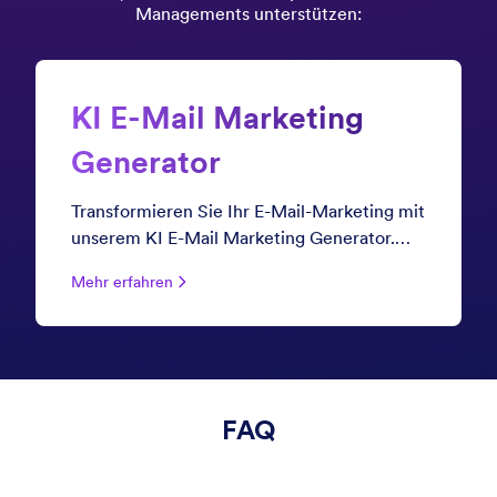
Managements unterstützen:
KI E-Mail Marketing
Generator
Transformieren Sie Ihr E-Mail-Marketing mit
unserem KI E-Mail Marketing Generator.
Erstellen Sie überzeugende Newsletter,
Mehr erfahren
Werbekampagnen und automatisierte
Sequenzen, die Aufmerksamkeit erregen,
Abonnenten binden und Conversions
fördern – alles in Sekundenschnelle und
ohne Rätselraten.
FAQ