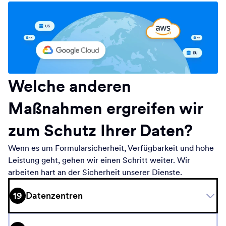
Assistenten eingerichtet hat. Sie können jedoch den
Erhöhen Sie die Sicherheit Ihres Jotform-Kontos mit
Personen in Ihrer Organisation Zugriff gewähren oder Ihre
unserer Zwei-Faktor-Authentifizierung (2FA). Wenn 2FA
Daten vollständig öffentlich machen. Da Sie die
aktiviert ist, wird Ihr Konto durch eine zweite
vollständige Kontrolle darüber haben, wie Ihre Assistenten
Authentifizierungsmethode zusätzlich geschützt.
sowie Formulare, Antworten und Gespräche verwendet
Sie können Ihre Daten in der Europäischen Union (EU)
Schützen Sie Ihre Daten und verhindern Sie unbefugten
werden, erfordert der Zugriff Dritter auf Ihre Daten Ihre
speichern, indem Sie die entsprechende Option im
Welche anderen
Zugriff mit dieser erweiterten Sicherheitsmaßnahme.
ausdrückliche Genehmigung, wenn Sie eine Integration
Datenfenster Ihrer Kontoeinstellungen aktivieren. Nach
oder ein Widget verwenden. Seien Sie versichert, dass wir
Jotform hat eine nahezu perfekte Verfügbarkeitsrate von
Maßnahmen ergreifen wir
der Bestätigung werden Ihre Daten auf unsere
Ihre Daten mit höchster Vertraulichkeit behandeln.
99,9 Prozent, sodass Sie jederzeit auf Ihre Daten zugreifen
europäischen Server in Frankfurt, Deutschland,
Weitere Informationen finden Sie in unseren KI-
zum Schutz Ihrer Daten?
können. Sie können den Betriebsstatus von Jotform in
übertragen, die von Google betrieben werden. Sobald die
Richtlinien.
Echtzeit überprüfen. Unser Jotform Enterprise Service
Übertragung abgeschlossen ist, werden Sie beim Login
Wenn es um Formularsicherheit, Verfügbarkeit und hohe
garantiert die Einhaltung der Fehlerantwortzeiten,
automatisch zu eu.jotform.com weitergeleitet. Sie
Leistung geht, gehen wir einen Schritt weiter. Wir
Lösungszeiten und Verfügbarkeitsraten, die in Ihrem
müssen sich keine Sorgen um die Sicherheit Ihrer Daten
arbeiten hart an der Sicherheit unserer Dienste.
spezifischen Service Level Agreement (SLA) festgelegt
machen. Jotform erfüllt die Datenschutzgrundverordnung
sind. Wenn diese Ziele als Enterprise-Kunde nicht erreicht
(DSGVO) der EU.
19
Datenzentren
werden, erhalten Sie eine Gutschrift für eine kostenlose
Mit Jotform Enterprise können Sie Geolokalisierung
Nutzungsperiode unserer Plattform, wie in Ihrer
nutzen, um Formular- und Assistentendaten auf Servern in
Vereinbarung festgelegt.
fast jedem Teil der Welt zu hosten. Da viele Länder –