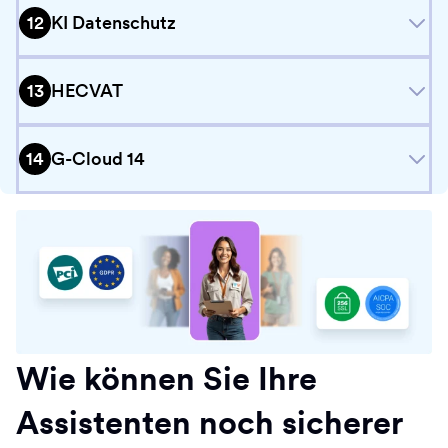
We utilize OpenAI models for our HIPAA-enabled
ohne deren Einwilligung verbietet.
12
KI Datenschutz
accounts, as OpenAI provides a Business Associate
Mehr lesen
Agreement (BAA) to ensure compliance with HIPAA
regulations. Learn how Jotform enables HIPAA
13
HECVAT
compliance.
Mehr lesen
Jotform verpflichtet sich zur Einhaltung aller fünf SOC 2
14
G-Cloud 14
Trust Service Principles: Sicherheit, Vertraulichkeit,
Verfügbarkeit, Datenschutz und Verarbeitungsintegrität.
Wir bieten unseren Enterprise-Kunden eine SOC 2-
Compliance-Lösung.
Erfahren Sie mehr darüber, wie
Jotform Enterprise die Daten Ihrer Organisation schützt
.
In den Freigabeeinstellungen des Assistenten Generators
Mehr lesen
Jotform Government wurde in Übereinstimmung mit den
können Sie den Zugriff auf den Assistenten öffentlich oder
Sicherheitskontrollen von FedRAMP und StateRAMP
nur mit Einladung zugänglich machen oder ihn auf Ihr
entwickelt und wird entsprechend verwaltet, wie in der
Unternehmen beschränken.
NIST Special Publication 800-53 Revision 5 dokumentiert.
Wie können Sie Ihre
Jotform nimmt derzeit am StateRAMP Security Snapshot
Wir arbeiten mit Bildungseinrichtungen zusammen, um
Program teil.
Jotform Enterprise ist jetzt ein zugelassener Anbieter im
Assistenten noch sicherer
Transparenz über den Umgang und die Verarbeitung von
Mehr lesen
Rahmen des G-Cloud 14-Programms des Crown
personenbezogenen Daten von Schülern in unseren