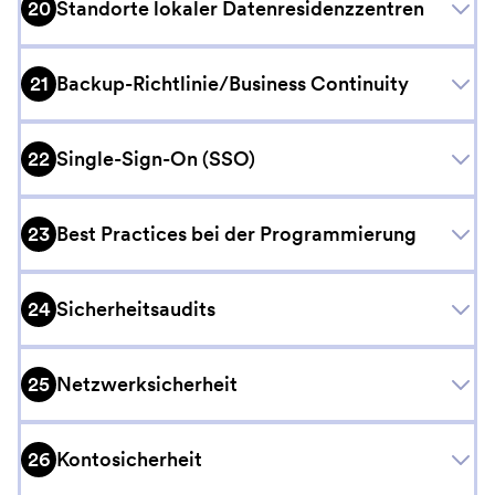
20
Standorte lokaler Datenresidenzzentren
einschließlich Australien – Gesetze haben, die dies
vorschreiben, kann es ein unverzichtbares Werkzeug für
globale Unternehmen sein.
21
Backup-Richtlinie/Business Continuity
22
Single-Sign-On (SSO)
Jotform Server sind in einer Cloud-basierten Architektur
23
Best Practices bei der Programmierung
mit Google Cloud und Amazon Web Services (AWS)
untergebracht. Die Google Cloud Rechenzentren
Wenn Sie Jotform Enterprise nutzen, können Sie den
befinden sich in Iowa (USA) und Frankfurt (Deutschland,
24
Sicherheitsaudits
physischen Standort Ihres lokalen Datenresidenzzentrums
EU). Die AWS Rechenzentren befinden sich in Virginia
auswählen und Ihre Daten von beliebigen Standorten
(USA) und Frankfurt (Deutschland, EU).
Wir replizieren Ihre Daten kontinuierlich zwischen
weltweit hosten. Dies ist besonders wichtig für die
Google Cloud Server hosten unsere redundanten
25
Netzwerksicherheit
mehreren Servern, die von unserem primären
Einhaltung von Datenschutzbestimmungen und
Anwendungs- und Datenserver in einer Active-Active-
Dienstleister Google Cloud gehostet werden (Backup in
Standortanforderungen in Ländern wie Australien, Kanada,
Konfiguration, und alle Daten werden zu
Mit einem
Enterprise
-Konto können Sie Single Sign-on
Echtzeit). Zusätzlich werden alle Daten durch stündliche
Großbritannien und der EU. Egal, ob Sie Ihren Datenserver
Sicherungszwecken stündlich auf AWS-Server repliziert.
26
Kontosicherheit
(SSO) aktivieren, um die Sicherheit zu erhöhen und es
Snapshots zu AWS (unserer sekundären Plattform)
in der Nähe Ihres Standorts oder Ihrer Zielgruppe
Dies bietet Redundanz auf Plattformebene zusätzlich zu
Ihren Mitarbeitern gleichzeitig zu erleichtern, bei der