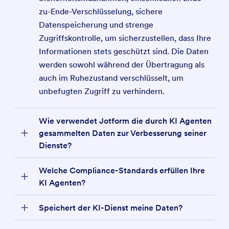
Unser kontinuierliches Bereitstellungssystem und unser
erfahren.
Sicherheitsdiensten von Drittanbietern überwacht unser
zu-Ende-Verschlüsselung, sichere
Entwicklungsprozess ermöglichen es uns, unser System
erfahrenes Entwicklungsteam kontinuierlich jedes
bei Bedarf schnell zu aktualisieren und zu patchen.
Datenspeicherung und strenge
verdächtige Verhalten auf dem gesamten System.
Zugriffskontrolle, um sicherzustellen, dass Ihre
Informationen stets geschützt sind. Die Daten
werden sowohl während der Übertragung als
auch im Ruhezustand verschlüsselt, um
unbefugten Zugriff zu verhindern.
Wie verwendet Jotform die durch KI Agenten
gesammelten Daten zur Verbesserung seiner
Dienste?
Welche Compliance-Standards erfüllen Ihre
KI Agenten?
Speichert der KI-Dienst meine Daten?