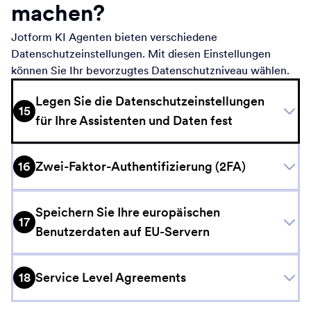
machen?
Commercial Service. Unsere Plattform bietet erstklassige
Formularen, Apps und anderen Produkten zu
Sicherheit für Organisationen des öffentlichen Sektors mit
gewährleisten, um Kunden bei der Einhaltung von FERPA
Jotform KI Agenten bieten verschiedene
verbessertem Datenschutz, lokaler Datenspeicherung und
zu unterstützen.
Datenschutzeinstellungen. Mit diesen Einstellungen
strengen Sicherheitsmaßnahmen, die den höchsten
Jotform nutzt das Higher Education Community Vendor
Mehr lesen
können Sie Ihr bevorzugtes Datenschutzniveau wählen.
Standards der britischen Regierung entsprechen. Mit der
Assessment Toolkit (HECVAT), um unser Enterprise-
G-Cloud 14-Zertifizierung gewährleistet Jotform
Produkt zu prüfen und die Sicherheit unserer Partner im
Legen Sie die Datenschutzeinstellungen
Enterprise eine sichere Datenerfassung und -verwaltung
15
Hochschulbereich sicherzustellen.
für Ihre Assistenten und Daten fest
für Regierungsbehörden und Organisationen des
Mehr lesen
öffentlichen Sektors.
Mehr lesen
16
Zwei-Faktor-Authentifizierung (2FA)
Speichern Sie Ihre europäischen
17
Benutzerdaten auf EU-Servern
18
Service Level Agreements
Der Zugriff auf Assistenten-Gespräche ist geschützt und
erfordert eine Anmeldung mit dem Konto, das den