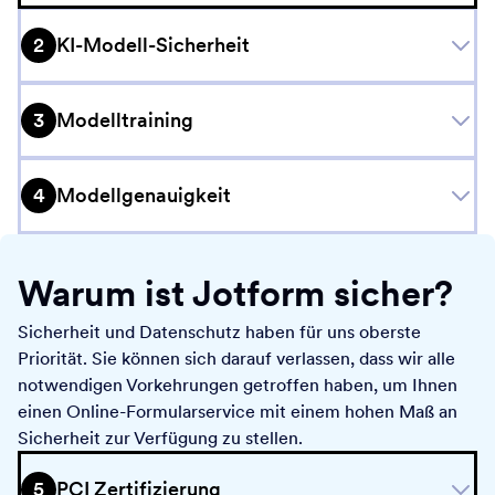
2
KI-Modell-Sicherheit
3
Modelltraining
4
Modellgenauigkeit
We leverage the advanced capabilities of OpenAI’s
Warum ist Jotform sicher?
models to power Jotform AI Agents via OpenAI’s API
Sicherheit und Datenschutz haben für uns oberste
Platform. OpenAI is committed to data privacy and
Jotform KI nutzt hauptsächlich OpenAI-Modelle, mit
Priorität. Sie können sich darauf verlassen, dass wir alle
security. Customer content sent to OpenAI is processed
gelegentlicher Verwendung von Google Gemini KI-
notwendigen Vorkehrungen getroffen haben, um Ihnen
under OpenAI's Zero Data Retention program and is not
Modellen für einen kleinen Teil unseres Webverkehrs.
einen Online-Formularservice mit einem hohen Maß an
retained by OpenAI. OpenAI doesn’t use API Platform
Fehler in KI-generierten Inhalten sind selten, bleiben aber
Jotform hat Geschäftspartner-Vereinbarungen (Business
Sicherheit zur Verfügung zu stellen.
user data for training purposes.
ein inhärentes Risiko in generativen KI-Systemen. Jotform
Associate Agreement, BAA) sowohl mit OpenAI als auch
Um mehr über OpenAIs umfassende Sicherheitspraktiken
geht diese Herausforderung proaktiv mit einem
mit Google.
5
PCI Zertifizierung
zu erfahren, lesen Sie die
Sicherheitsrichtlinien und -