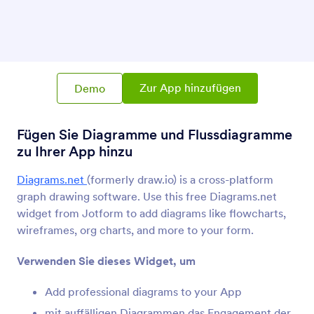
Diagrams.net (ehem. Draw.io)
Fügen Sie Diagramme und Flussdiagramme zu
Ihrer App hinzu
Mathematische Graphen
Zur App hinzufügen
Demo
Fügen Sie mathematische Diagramme zu Ihren
Apps hinzu
Fügen Sie Diagramme und Flussdiagramme
zu Ihrer App hinzu
Sketchfab
Fügen Sie Ihrer App Sketchfab Designs hinzu
Diagrams.net
(formerly draw.io) is a cross-platform
graph drawing software. Use this free Diagrams.net
widget from Jotform to add diagrams like flowcharts,
Circuitlab
wireframes, org charts, and more to your form.
Schaltpläne in Ihren Online-Apps anzeigen
Verwenden Sie dieses Widget, um
Add professional diagrams to your App
mit auffälligen Diagrammen das Engagement der