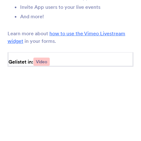
Invite App users to your live events
Animoto
And more!
Fügen Sie Animoto-Videos zu Ihren Online-Apps
hinzu
Learn more about
how to use the Vimeo Livestream
widget
in your forms.
WordPress tv
WordPress.tv Videos zu Ihren Apps hinzufügen
Gelistet in:
Video
Vimeo Livestream
Livestream-Videos in Ihre App einbetten
Youku
Fügen Sie Youku Videos zu Ihren Apps hinzu
MixCloud