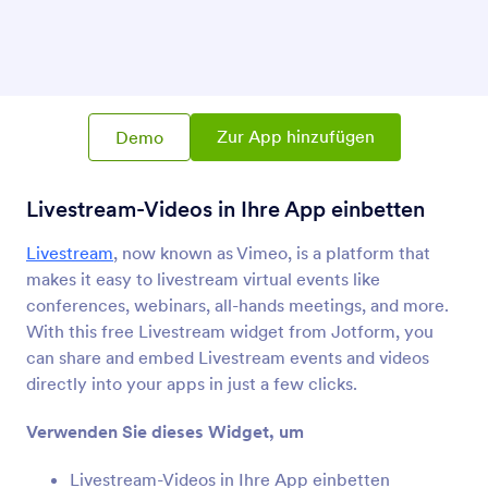
YouTube
Zeigen Sie YouTube-Videos in Ihrer App
Ticker
Textlaufleiste zu Ihrer App hinzufügen
Zur App hinzufügen
Demo
Livestream-Videos in Ihre App einbetten
Kinomap
Teilen Sie Ihre Kinomap Videos in Ihrer App
Livestream
, now known as Vimeo, is a platform that
makes it easy to livestream virtual events like
conferences, webinars, all-hands meetings, and more.
Spotify
Fügen Sie Ihrer App Spotify Songs oder
With this free Livestream widget from Jotform, you
Playlisten hinzu
can share and embed Livestream events and videos
directly into your apps in just a few clicks.
TwentyThree (Ehemals23 Video)
Verwenden Sie dieses Widget, um
Videos direkt in Ihrer App teilen
Livestream-Videos in Ihre App einbetten