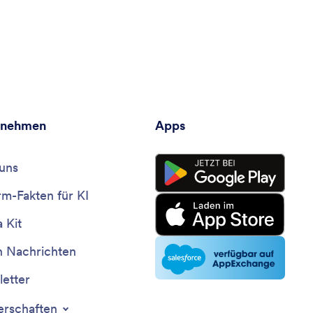
rnehmen
Apps
uns
rm-Fakten für KI
 Kit
n Nachrichten
etter
erschaften