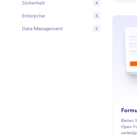
Sicherheit
4
Features
Enterprise
3
Features
Data Management
2
Features
Formu
Bieten 
Open Fo
verknüp