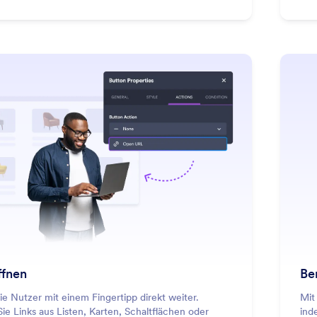
en Formular, ohne dass Ihre App an
tlichkeit einbüßt.
: Open URL
Mehr erfahren
ffnen
Be
ie Nutzer mit einem Fingertipp direkt weiter.
Mit
ie Links aus Listen, Karten, Schaltflächen oder
ind