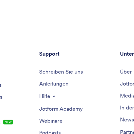
Support
Unte
Schreiben Sie uns
Über 
Anleitungen
Jotfo
s
Media
Hilfe
s
In de
Jotform Academy
Newsl
Webinare
s
NEW
Partn
Podcasts