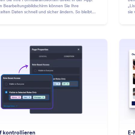
n Bearbeitungsbildschirm können Sie Ihre
„Li
elten Daten schnell und sicher ändern. So bleibt
sie
 einem Ort.
: Control Access
Mehr erfahren
f kontrollieren
E-