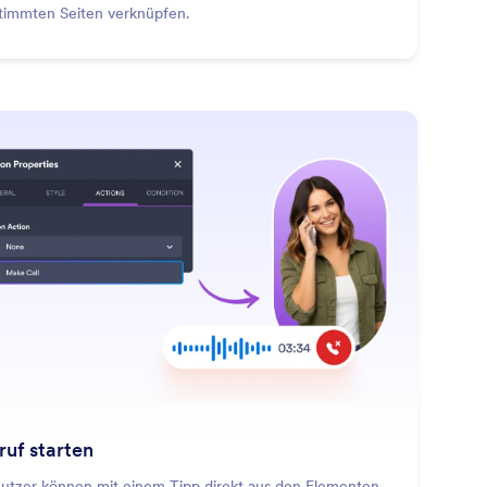
timmten Seiten verknüpfen.
: Make Call
Mehr erfahren
ruf starten
utzer können mit einem Tipp direkt aus den Elementen