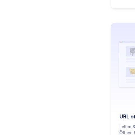
passend
Übersich
URL ö
Leiten S
Öffnen S