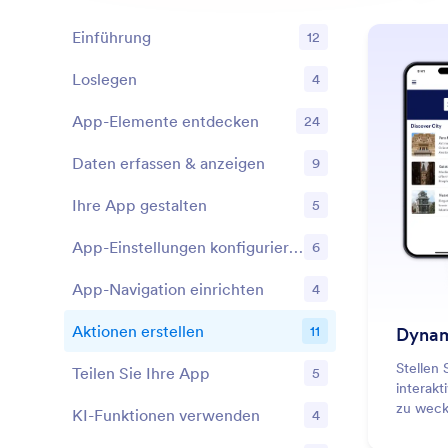
Einführung
12
Loslegen
4
Features
App-Elemente entdecken
24
Features
Daten erfassen & anzeigen
9
Features
Ihre App gestalten
5
Features
App-Einstellungen konfigurieren
6
Features
App-Navigation einrichten
4
Features
Aktionen erstellen
11
Dynam
Features
Stellen 
Teilen Sie Ihre App
5
Features
interakt
zu weck
KI-Funktionen verwenden
4
Features
Designop