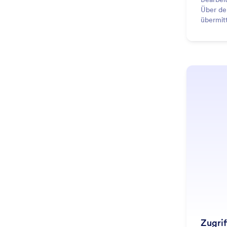
Über de
übermitt
alles an
Zugrif