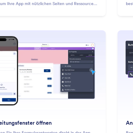
, um Ihre App mit nützlichen Seiten und Ressourcen
bes
inden.
: Open Edit Screen
Mehr erfahren
eitungsfenster öffnen
An
en Sie Ihre Formularantworten direkt in der App.
Ben