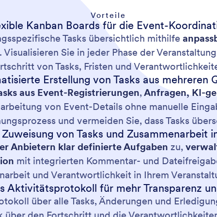
Vorteile
exible Kanban Boards für die Event-Koordinat
ngsspezifische Tasks übersichtlich mithilfe
anpassb
. Visualisieren Sie in jeder Phase der Veranstaltu
rtschritt von Tasks, Fristen und Verantwortlichkeit
tisierte Erstellung von Tasks aus mehreren 
asks aus Event-Registrierungen
,
Anfragen, KI-ge
Bearbeitung von Event-Details ohne manuelle Eing
anungsprozess und vermeiden Sie, dass Tasks über
e Zuweisung von Tasks und Zusammenarbeit in
er Anbietern
klar definierte Aufgaben
zu,
verwal
ion
mit integrierten Kommentar- und Dateifreigab
rbeit und Verantwortlichkeit in Ihrem Veranstal
es Aktivitätsprotokoll für mehr Transparenz u
otokoll über alle Tasks, Änderungen und Erledigu
 über den Fortschritt und die Verantwortlichkeite