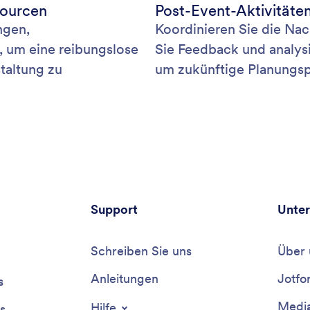
sourcen
Post-Event-Aktivität
ngen,
Koordinieren Sie die Na
, um eine reibungslose
Sie Feedback und analysi
taltung zu
um zukünftige Planungspr
Support
Unte
Schreiben Sie uns
Über 
Anleitungen
Jotfo
s
Media
Hilfe
s