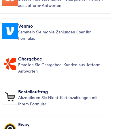
aus Jotform-Antworten
Venmo
Sammeln Sie mobile Zahlungen über Ihr
Formular.
Chargebee
Erstellen Sie Chargebee-Kunden aus Jotform-
Antworten
Bestellauftrag
Akzeptieren Sie Nicht-Kartenzahlungen mit
Ihrem Formular
Eway