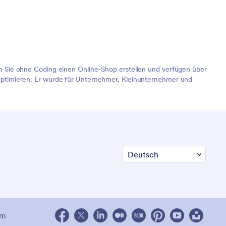
n Sie ohne Coding einen Online-Shop erstellen und verfügen über
optimieren. Er wurde für Unternehmer, Kleinunternehmer und
um