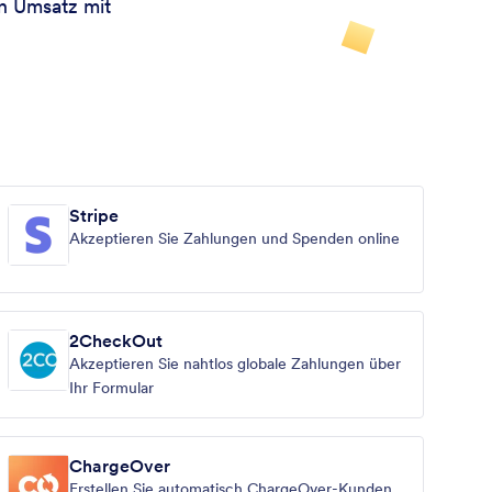
n Umsatz mit
Stripe
Akzeptieren Sie Zahlungen und Spenden online
2CheckOut
Akzeptieren Sie nahtlos globale Zahlungen über
Ihr Formular
ChargeOver
Erstellen Sie automatisch ChargeOver-Kunden