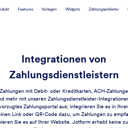
odukt
Features
Vorlagen
Widgets
Zahlungsanbieter
Integrationen von
Zahlungsdienstleistern
 Zahlungen mit Debit- oder Kreditkarten, ACH-Zahlung
d mehr mit unseren Zahlungsdienstleister-Integratione
vorzugtes Zahlungsportal aus; integrieren Sie es in Ihr
e einen Link oder QR-Code dazu, um Zahlungen zu empf
eren Sie es auf Ihrer Website. Jotform erhebt keine zu