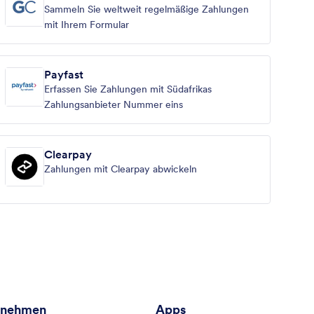
Sammeln Sie weltweit regelmäßige Zahlungen
mit Ihrem Formular
Payfast
Erfassen Sie Zahlungen mit Südafrikas
Zahlungsanbieter Nummer eins
Clearpay
Zahlungen mit Clearpay abwickeln
rnehmen
Apps