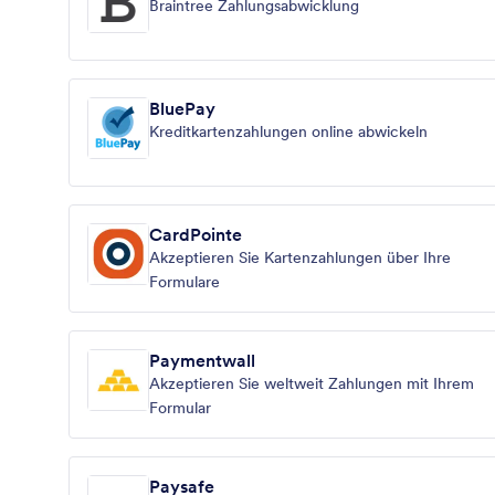
Braintree Zahlungsabwicklung
BluePay
Kreditkartenzahlungen online abwickeln
CardPointe
Akzeptieren Sie Kartenzahlungen über Ihre
Formulare
Paymentwall
Akzeptieren Sie weltweit Zahlungen mit Ihrem
Formular
Paysafe