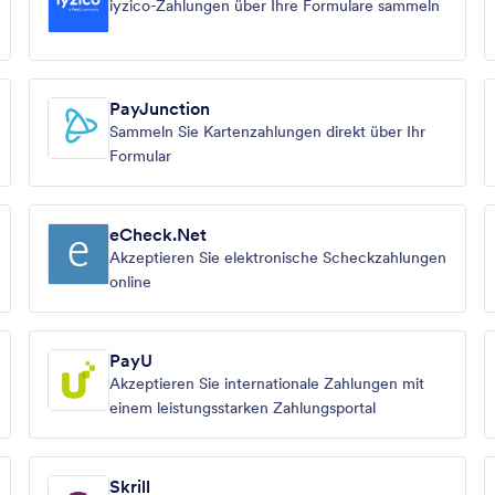
iyzico-Zahlungen über Ihre Formulare sammeln
PayJunction
Sammeln Sie Kartenzahlungen direkt über Ihr
Formular
eCheck.Net
Akzeptieren Sie elektronische Scheckzahlungen
online
PayU
Akzeptieren Sie internationale Zahlungen mit
einem leistungsstarken Zahlungsportal
Skrill