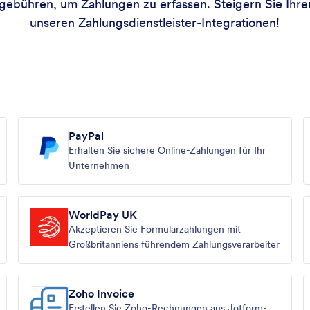
sgebühren, um Zahlungen zu erfassen. Steigern Sie Ihre
unseren Zahlungsdienstleister-Integrationen!
PayPal
Erhalten Sie sichere Online-Zahlungen für Ihr
Unternehmen
WorldPay UK
Akzeptieren Sie Formularzahlungen mit
Großbritanniens führendem Zahlungsverarbeiter
Zoho Invoice
Erstellen Sie Zoho-Rechnungen aus Jotform-