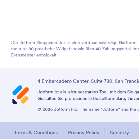
Der Jotform Shopgenerator ist eine vertrauenswürdige Plattform
mehr als 80 praktische Widgets sowie über 40 Zahlungsportal-In
Dienstleister entwickelt.
4 Embarcadero Center, Suite 780, San Franci
Jotform ist ein leistungsstarkes Tool, mit dem Sie 
Gestalten Sie professionelle Bestellformulare, Ein
© 2026 Jotform Inc. The name "Jotform" and the Jo
Terms & Conditions
Privacy Policy
Security