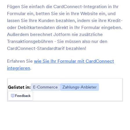
Formulare erstellen und in Ihren BigCommerce
Fügen Sie einfach die CardConnect-Integration in Ihr
Shop einbetten
Formular ein, betten Sie sie in Ihre Website ein, und
lassen Sie Ihre Kunden bezahlen, indem sie ihre Kredit-
oder Debitkartendaten direkt in Ihr Formular eingeben.
Außerdem berechnet Jotform nie zusätzliche
Neueste
Beliebt
Transaktionsgebühren - Sie müssen also nur den
CardConnect-Standardtarif bezahlen!
Stripe
Erfahren Sie
wie Sie Ihr Formular mit CardConnect
Akzeptieren Sie Zahlungen und Spenden online
integrieren
.
Gelistet in:
E-Commerce
Zahlungs-Anbieter
Authorize.Net
Sammeln Sie elektronische und Kartenzahlungen
Feedback
online
WorldPay UK
Akzeptieren Sie Formularzahlungen mit