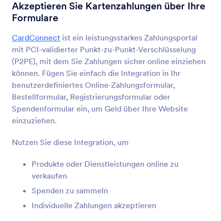
Formularintegrationen
E-Commerce
Akzeptieren Sie Kartenzahlungen über Ihre
Formulare
E-Commerce Integrationen
CardConnect
ist ein leistungsstarkes Zahlungsportal
49 Integrationen
mit PCI-validierter Punkt-zu-Punkt-Verschlüsselung
Empfohlene E-Commerce
(P2PE), mit dem Sie Zahlungen sicher online einziehen
Formularintegrationen
können. Fügen Sie einfach die Integration in Ihr
benutzerdefiniertes Online-Zahlungsformular,
Bestellformular, Registrierungsformular oder
Magento (Adobe Commerce)
Spendenformular ein, um Geld über Ihre Website
Leistungsstarke Formulare für Ihre Magento-
Website erstellen
einzuziehen.
Nutzen Sie diese Integration, um
Shopify
Produkte oder Dienstleistungen online zu
Leistungsstarke Formulare für Ihren Shopify Shop
verkaufen
erstellen
Spenden zu sammeln
Individuelle Zahlungen akzeptieren
BigCommerce