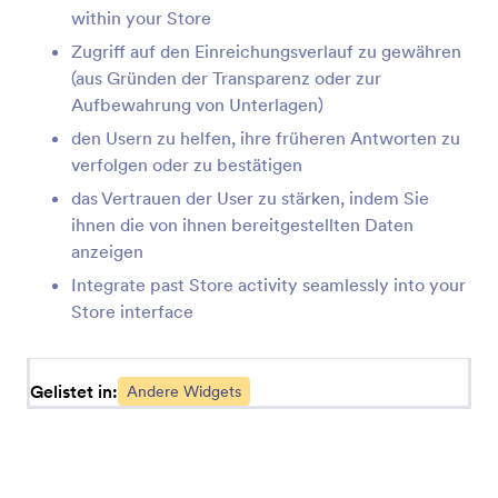
within your Store
Zugriff auf den Einreichungsverlauf zu gewähren
Kundenbewertungen (App-Element)
(aus Gründen der Transparenz oder zur
Kundenbewertungen zu Ihrem Shop hinzufügen
Aufbewahrung von Unterlagen)
den Usern zu helfen, ihre früheren Antworten zu
verfolgen oder zu bestätigen
Link (Apps-Element)
Links zu Ihrem Shop hinzufügen
das Vertrauen der User zu stärken, indem Sie
ihnen die von ihnen bereitgestellten Daten
anzeigen
Formular (Apps-Element)
Integrate past Store activity seamlessly into your
Ein einzelnes oder mehrere Formulare zu Ihrem
Store interface
Shop hinzufügen
Gelistet in:
Andere Widgets
Überschrift (Apps-Element)
Eine Überschrift oder Unterüberschrift zu Ihrem
Shop hinzufügen