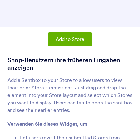
Produktliste
Produkte und einen Warenkorb zu Ihrem Shop
hinzufügen
Teilen-Button
Add to Store
Fügen Sie einen Link hinzu, damit andere Ihren
Shop teilen können
Shop-Benutzern ihre früheren Eingaben
anzeigen
Textabsatz (Apps-Element)
Absätze zu Ihrem Shop hinzufügen
Add a Sentbox to your Store to allow users to view
their prior Store submissions. Just drag and drop the
element into your Store layout and select which Stores
Teiler (Apps Element)
you want to display. Users can tap to open the sent box
Eine Trennlinie zu Ihrem Shop hinzufügen
and see their earlier entries.
Verwenden Sie dieses Widget, um
Button (Apps-Element)
Buttons zu Ihrem Shop hinzufügen
Let users revisit their submitted Stores from