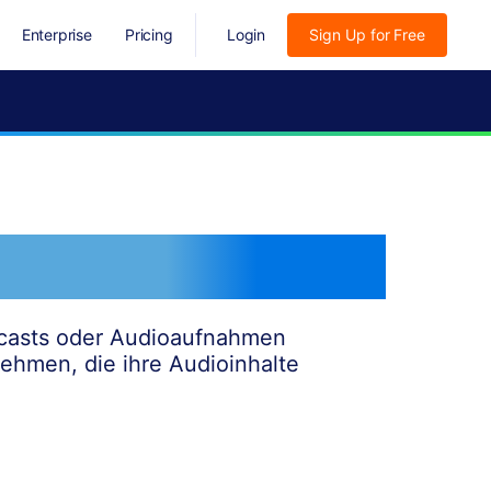
Enterprise
Pricing
Login
Sign Up for Free
udio QR-Codes
dcasts oder Audioaufnahmen
nehmen, die ihre Audioinhalte