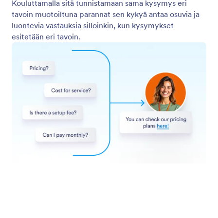
Kerää maksuja
Salli agenttien käsitellä turvallisia maksutapahtumia
tuotteita, palveluita ja lahjoituksia varten, varmistaen
saumattoman maksukokemuksen asiakkaille.
Jotform
Markkinapaikka
Luo lomake
Pohjat
Oma työtila
Lomaketeemat
Hinnoittelu