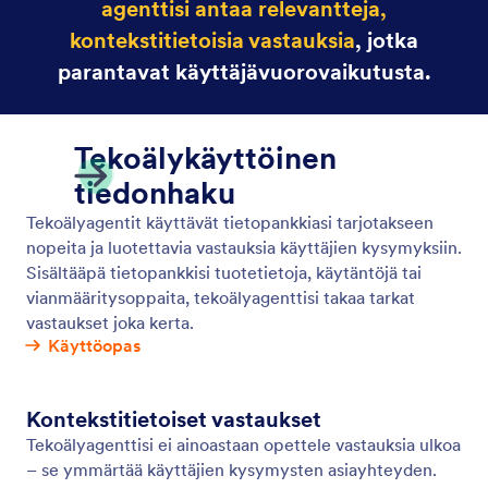
Kysy kysymyksiä
Kouluta tekoälyagenttiasi jäsennellyillä kysymyksillä
ja vastauksilla parantaaksesi sen tarkkuutta.