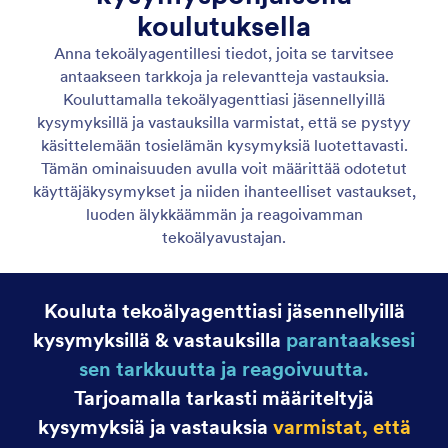
Yhdistä agenttisi lomakkeeseen
Lisää lomake AI Agenttiisi luodaksesi älykkään
oppaan, joka vastaa kysymyksiin, tarjoaa
reaaliaikaista tukea ja varmistaa tarkat vastaukset.