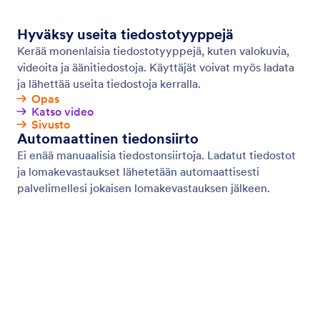
Muistutussähköpostit
Lähetä automaattisia Jotform-
muistutussähköposteja henkilöille, joiden tulee
täyttää onlinelomakkeesi. Lisää vastaanottajia,
mukauta sähköpostin sisältöä, aseta aikataulu ja
paljon muuta — koodausta ei vaadita.