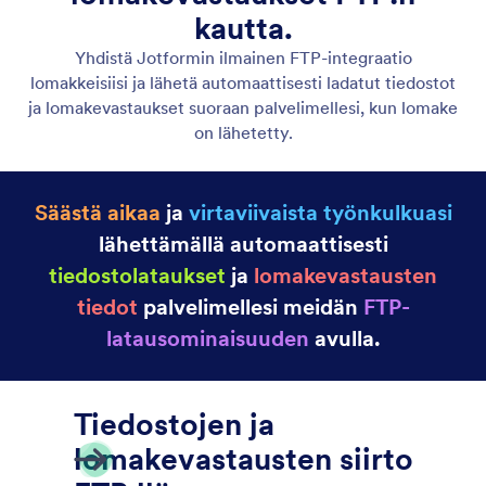
Automaattiset vastaussähköpostit
Luo automaattisia sähköposteja ja ilmoituksia
Jotformin avulla! Kun joku täyttää onlinelomakkeesi,
hän saa automaattisesti sähköpostiviestin – loistava
tapa lähettää ilmoituksia, tiedostoja ja muuta. Määritä
automaattiset vastaussähköpostit muutamassa
minuutissa ilman koodausta.