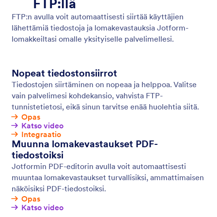
Sähköposti-ilmoitukset
Saat välittömät ilmoitukset lomaketoiminnasta, jotta
voit vastata lomakevastauksiin viipymättä. Luo
edistyneitä onlinelomakkeita Jotformilla ja saat
sähköposti-ilmoituksen jokaisesta uudesta
vastauksesta.