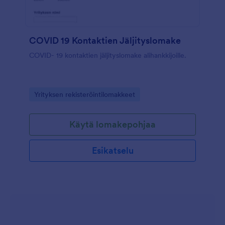
COVID 19 Kontaktien Jäljityslomake
COVID- 19 kontaktien jäljityslomake alihankkijoille.
Go to Category:
Yrityksen rekisteröintilomakkeet
Käytä lomakepohjaa
Esikatselu