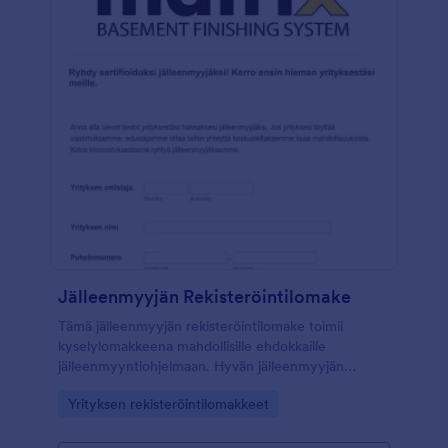
Jälleenmyyjän Rekisteröintilomake
Tämä jälleenmyyjän rekisteröintilomake toimii
kyselylomakkeena mahdollisille ehdokkaille
jälleenmyyntiohjelmaan. Hyvän jälleenmyyjän
rekisteröintilomakkeen tulisi kerätä kaikki jatkossa
Go to Category:
Yrityksen rekisteröintilomakkeet
tarvittavat tiedot, jotta teet karsintaprosessista
sujuvan, ja tavoitat enemmän liidejä. Kaikilla
JotFormin avulla luoduilla lomakkeilla on mahdollista