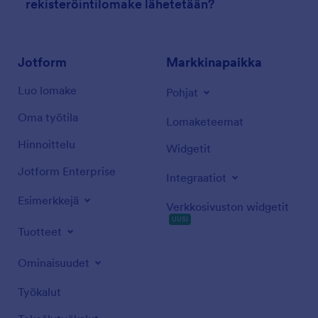
rekisteröintilomake lähetetään?
Jotform
Markkinapaikka
Luo lomake
Pohjat
Oma työtila
Lomaketeemat
Hinnoittelu
Widgetit
Jotform Enterprise
Integraatiot
Esimerkkejä
Verkkosivuston widgetit
UUSI
Tuotteet
Ominaisuudet
Työkalut