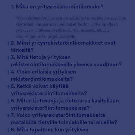
-
1. Mikä on yritysrekisteröintilomake?
Yritysrekisteröintilomake on asiakirja tai verkkolomake, jota
käytetään keräämään olennaiset tiedot, jotka tarvitaan
yrityksen viralliseen rekisteröintiin asiaankuuluville
viranomaisille tai organisaatioille.
+
2. Miksi yritysrekisteröintilomakkeet ovat
tärkeitä?
+
3. Mitä tietoja yrityksen
rekisteröintilomakkeella yleensä vaaditaan?
+
4. Onko erilaisia yrityksen
rekisteröintilomakkeita?
+
5. Ketkä voivat käyttää
yritysrekisteröintilomakkeita?
+
6. Miten tietosuoja ja tietoturva käsitellään
yritysrekisteröintilomakkeissa?
+
7. Voiko yritysrekisteröintilomakkeita
räätälöidä tietyille toimialoille tai alueille?
+
8. Mitä tapahtuu, kun yrityksen