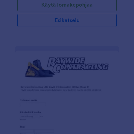
Käytä lomakepohjaa
hyödyntää laajaa sovellusten, widgetien ja teemojen
kokoelmaamme. Aloita lomakkeen luontiprosessi
jälleenmyyjän rekisteröintilomakepohjan avulla
Esikatselu
nopeasti.