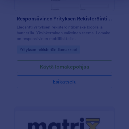
Responsiivinen Yrityksen Rekisteröintilomake
Elegantti yrityksen rekisteröintilomake logolla ja
bannerilla. Yksinkertainen valkoinen teema. Lomake
on responsiivinen mobiililaitteille.
Go to Category:
Yrityksen rekisteröintilomakkeet
Käytä lomakepohjaa
Esikatselu