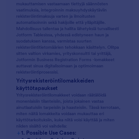
mukauttamisen vastaamaan tiettyjä säännösten
vaatimuksia, integroinnin maksuyhdyskäytäviin
rekisteröintimaksuja varten ja ilmoitusten
automatisoinnin sekä hakijoille että ylläpitäjille.
Mahdollisuus tallentaa ja hallita lähetyksiä turvallisesti
Jotform Tablesissa, yhdessä edistyneen haun ja
suodatuksen kanssa, varmistaa suurten
rekisteröintitietomäärien tehokkaan käsittelyn. Olitpa
sitten valtion virkamies, yrityskonsultti tai yrittäjä,
Jotformin Business Registration Forms -lomakkeet
auttavat sinua digitalisoimaan ja optimoimaan
rekisteröintiprosessisi.
Yritysrekisteröintilomakkeiden
käyttötapaukset
Yritysrekisteröintilomakkeet voidaan räätälöidä
monenlaisiin tilanteisiin, joista jokainen vastaa
ainutlaatuisiin tarpeisiin ja haasteisiin. Tässä kerrotaan,
miten näitä lomakkeita voidaan mukauttaa eri
käyttötarkoituksiin, kuka niitä voisi käyttää ja miten
niiden sisältö voi vaihdella:
+
1. Possible Use Cases: