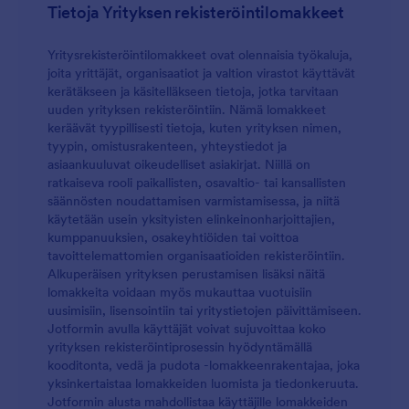
Tietoja Yrityksen rekisteröintilomakkeet
Yritysrekisteröintilomakkeet ovat olennaisia työkaluja,
joita yrittäjät, organisaatiot ja valtion virastot käyttävät
kerätäkseen ja käsitelläkseen tietoja, jotka tarvitaan
uuden yrityksen rekisteröintiin. Nämä lomakkeet
keräävät tyypillisesti tietoja, kuten yrityksen nimen,
tyypin, omistusrakenteen, yhteystiedot ja
asiaankuuluvat oikeudelliset asiakirjat. Niillä on
ratkaiseva rooli paikallisten, osavaltio- tai kansallisten
säännösten noudattamisen varmistamisessa, ja niitä
käytetään usein yksityisten elinkeinonharjoittajien,
kumppanuuksien, osakeyhtiöiden tai voittoa
tavoittelemattomien organisaatioiden rekisteröintiin.
Alkuperäisen yrityksen perustamisen lisäksi näitä
lomakkeita voidaan myös mukauttaa vuotuisiin
uusimisiin, lisensointiin tai yritystietojen päivittämiseen.
Jotformin avulla käyttäjät voivat sujuvoittaa koko
yrityksen rekisteröintiprosessin hyödyntämällä
kooditonta, vedä ja pudota -lomakkeenrakentajaa, joka
yksinkertaistaa lomakkeiden luomista ja tiedonkeruuta.
Jotformin alusta mahdollistaa käyttäjille lomakkeiden