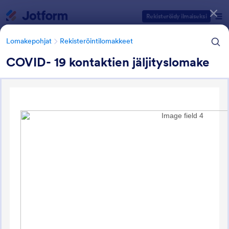
Dialogin aloitus
Rekisteröidy ilmaiseksi
Lomakepohjat
Rekisteröintilomakkeet
COVID- 19 kontaktien jäljityslomake
Lomakepohjien kategoriat
Lomakepohjat
Rekisteröintilomakkeet
Yrityksen
rekisteröintilomakkeet
4 Lomakepohjaa