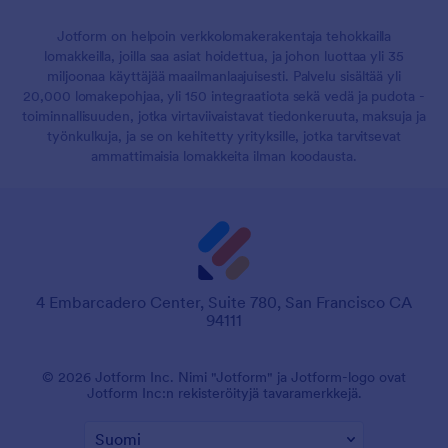
Jotform on helpoin verkkolomakerakentaja tehokkailla
lomakkeilla, joilla saa asiat hoidettua, ja johon luottaa yli 35
miljoonaa käyttäjää maailmanlaajuisesti. Palvelu sisältää yli
20,000 lomakepohjaa, yli 150 integraatiota sekä vedä ja pudota -
toiminnallisuuden, jotka virtaviivaistavat tiedonkeruuta, maksuja ja
työnkulkuja, ja se on kehitetty yrityksille, jotka tarvitsevat
ammattimaisia lomakkeita ilman koodausta.
4 Embarcadero Center, Suite 780, San Francisco CA
94111
© 2026 Jotform Inc. Nimi "Jotform" ja Jotform-logo ovat
Jotform Inc:n rekisteröityjä tavaramerkkejä.