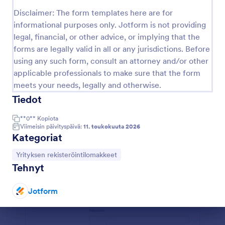
Lisäksi sinulla on pääsy JotFormin teemojen,
sovellusten ja widgetien kokoelmaan optimoidaksesi
Disclaimer: The form templates here are for
lomake ja tehdäksesi siitä juuri sinun näköisesi.
informational purposes only. Jotform is not providing
Esikatselu
legal, financial, or other advice, or implying that the
forms are legally valid in all or any jurisdictions. Before
using any such form, consult an attorney and/or other
applicable professionals to make sure that the form
meets your needs, legally and otherwise.
Tiedot
**0**
Kopiota
Viimeisin päivityspäivä:
11. toukokuuta 2026
Kategoriat
Siirry kategoriaan:
Yrityksen rekisteröintilomakkeet
Tehnyt
Jotform
Dialogin loppu