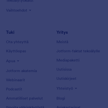
Tekoälytyökalut
Vaihtoehdot
Tuki
Yritys
Ota yhteyttä
Meistä
Käyttöopas
Jotform-faktat tekoälylle
Mediapaketti
Apua
Uutisissa
Jotform akatemia
Uutiskirjeet
Webinaarit
Yhteistyö
Podcastit
Ammatilliset palvelut
Blogi
Ilmoita väärinkäytöstä
Asiakastarinat