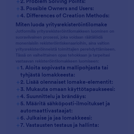
+
2. Problem Solving Points:
+
3. Possible Owners and Users:
+
4. Differences of Creation Methods:
Miten luoda yritysrekisteröintilomake
Jotformilla yritysrekisteröintilomakkeen luominen on
suoraviivainen prosessi, joka voidaan räätälöidä
monenlaisiin rekisteröintiskenaarioihin, aina valtion
yritysrekisteröinneistä toimittajien perehdyttämiseen.
Tässä on vaiheittainen opas tehokkaan ja tarpeitasi
vastaavan rekisteröintilomakkeen luomiseen:
+
1. Aloita sopivasta mallipohjasta tai
tyhjästä lomakkeesta:
+
2. Lisää olennaiset lomake-elementit:
+
3. Mukauta omaan käyttötapaukseesi:
+
4. Suunnittelu ja brändäys:
+
5. Määritä sähköposti-ilmoitukset ja
automaattivastaajat:
+
6. Julkaise ja jaa lomakkeesi:
+
7. Vastausten testaus ja hallinta: