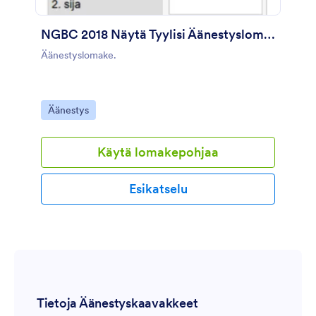
NGBC 2018 Näytä Tyylisi Äänestyslomake
Äänestyslomake.
Go to Category:
Äänestys
Käytä lomakepohjaa
Esikatselu
Tietoja Äänestyskaavakkeet