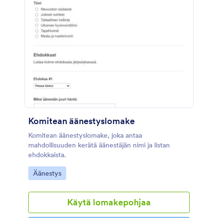
Komitean äänestyslomake
Komitean äänestyslomake, joka antaa
mahdollisuuden kerätä äänestäjän nimi ja listan
ehdokkaista.
Go to Category:
Äänestys
Käytä lomakepohjaa