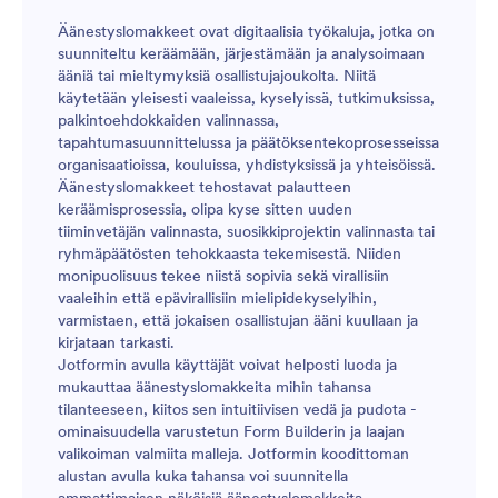
Äänestyslomakkeet ovat digitaalisia työkaluja, jotka on
suunniteltu keräämään, järjestämään ja analysoimaan
ääniä tai mieltymyksiä osallistujajoukolta. Niitä
käytetään yleisesti vaaleissa, kyselyissä, tutkimuksissa,
palkintoehdokkaiden valinnassa,
tapahtumasuunnittelussa ja päätöksentekoprosesseissa
organisaatioissa, kouluissa, yhdistyksissä ja yhteisöissä.
Äänestyslomakkeet tehostavat palautteen
keräämisprosessia, olipa kyse sitten uuden
tiiminvetäjän valinnasta, suosikkiprojektin valinnasta tai
ryhmäpäätösten tehokkaasta tekemisestä. Niiden
monipuolisuus tekee niistä sopivia sekä virallisiin
vaaleihin että epävirallisiin mielipidekyselyihin,
varmistaen, että jokaisen osallistujan ääni kuullaan ja
kirjataan tarkasti.
Jotformin avulla käyttäjät voivat helposti luoda ja
mukauttaa äänestyslomakkeita mihin tahansa
tilanteeseen, kiitos sen intuitiivisen vedä ja pudota -
ominaisuudella varustetun Form Builderin ja laajan
valikoiman valmiita malleja. Jotformin koodittoman
alustan avulla kuka tahansa voi suunnitella