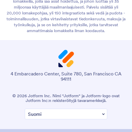
lomakkeilla, joilla saa asiat hoidettua, ja johon luottaa yli 35
miljoonaa käyttäjää maailmanlaajuisesti. Palvelu sisältää yli
20,000 lomakepohjaa, yli 150 integraatiota sekä vedä ja pudota -
toiminnallisuuden, jotka virtaviivaistavat tiedonkeruuta, maksuja ja
työnkulkuja, ja se on kehitetty yrityksille, jotka tarvitsevat
ammattimaisia lomakkeita ilman koodausta.
4 Embarcadero Center, Suite 780, San Francisco CA
94111
© 2026 Jotform Inc. Nimi "Jotform" ja Jotform-logo ovat
Jotform Inc:n rekisteröityjä tavaramerkkejä.