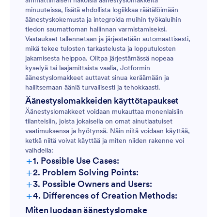
ammattimaisen näköisiä äänestyslomakkeita
minuuteissa, lisätä ehdollista logiikkaa räätälöimään
äänestyskokemusta ja integroida muihin työkaluihin
tiedon saumattoman hallinnan varmistamiseksi.
Vastaukset tallennetaan ja järjestetään automaattisesti,
mikä tekee tulosten tarkastelusta ja lopputulosten
jakamisesta helppoa. Olitpa järjestämässä nopeaa
kyselyä tai laajamittaista vaalia, Jotformin
äänestyslomakkeet auttavat sinua keräämään ja
hallitsemaan ääniä turvallisesti ja tehokkaasti.
Äänestyslomakkeiden käyttötapaukset
Äänestyslomakkeet voidaan mukauttaa monenlaisiin
tilanteisiin, joista jokaisella on omat ainutlaatuiset
vaatimuksensa ja hyötynsä. Näin niitä voidaan käyttää,
ketkä niitä voivat käyttää ja miten niiden rakenne voi
vaihdella:
+
1. Possible Use Cases:
+
2. Problem Solving Points:
+
3. Possible Owners and Users:
+
4. Differences of Creation Methods:
Miten luodaan äänestyslomake