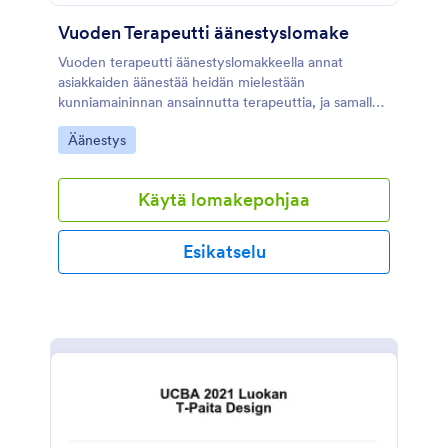
Vuoden Terapeutti äänestyslomake
Vuoden terapeutti äänestyslomakkeella annat
asiakkaiden äänestää heidän mielestään
kunniamaininnan ansainnutta terapeuttia, ja samalla
kuulet asiakaspalautetta työntekijöistäsi.
Go to Category:
Äänestys
Käytä lomakepohjaa
Esikatselu