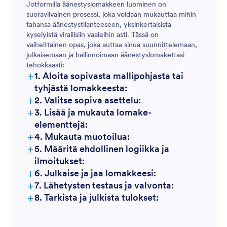
Jotformilla äänestyslomakkeen luominen on
suoraviivainen prosessi, joka voidaan mukauttaa mihin
tahansa äänestystilanteeseen, yksinkertaisista
Työntekijäpalkinnot:
kyselyistä virallisiin vaaleihin asti. Tässä on
vaiheittainen opas, joka auttaa sinua suunnittelemaan,
julkaisemaan ja hallinnoimaan äänestyslomakettasi
tehokkaasti:
+
1. Aloita sopivasta mallipohjasta tai
Viralliset vaalit:
tyhjästä lomakkeesta:
+
2. Valitse sopiva asettelu:
+
3. Lisää ja mukauta lomake-
elementtejä:
+
4. Mukauta muotoilua:
+
5. Määritä ehdollinen logiikka ja
ilmoitukset:
+
6. Julkaise ja jaa lomakkeesi:
+
7. Lähetysten testaus ja valvonta:
+
8. Tarkista ja julkista tulokset: