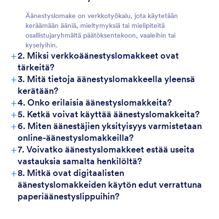
Äänestyslomake on verkkotyökalu, jota käytetään
keräämään ääniä, mieltymyksiä tai mielipiteitä
osallistujaryhmältä päätöksentekoon, vaaleihin tai
kyselyihin.
+
2. Miksi verkkoäänestyslomakkeet ovat
tärkeitä?
+
3. Mitä tietoja äänestyslomakkeella yleensä
kerätään?
+
4. Onko erilaisia äänestyslomakkeita?
+
5. Ketkä voivat käyttää äänestyslomakkeita?
+
6. Miten äänestäjien yksityisyys varmistetaan
online-äänestyslomakkeilla?
+
7. Voivatko äänestyslomakkeet estää useita
vastauksia samalta henkilöltä?
+
8. Mitkä ovat digitaalisten
äänestyslomakkeiden käytön edut verrattuna
paperiäänestyslippuihin?