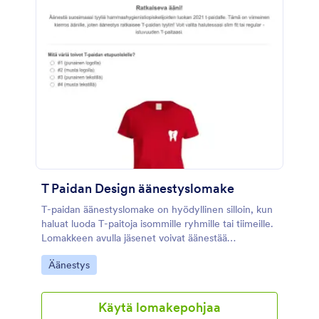
T Paidan Design äänestyslomake
T-paidan äänestyslomake on hyödyllinen silloin, kun
haluat luoda T-paitoja isommille ryhmille tai tiimeille.
Lomakkeen avulla jäsenet voivat äänestää
haluamaansa designia, ja teet päätöksenteosta reilua.
Go to Category:
Äänestys
Käytä lomakepohjaa