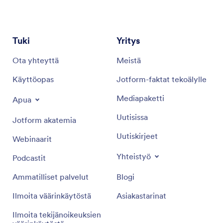
Tuki
Yritys
Ota yhteyttä
Meistä
Käyttöopas
Jotform-faktat tekoälylle
Mediapaketti
Apua
Uutisissa
Jotform akatemia
Uutiskirjeet
Webinaarit
Yhteistyö
Podcastit
Ammatilliset palvelut
Blogi
Ilmoita väärinkäytöstä
Asiakastarinat
Ilmoita tekijänoikeuksien