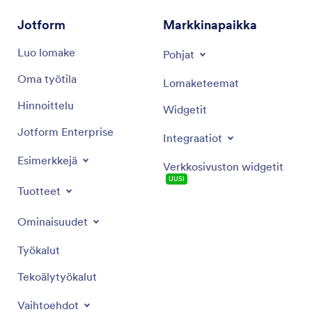
Jotform
Markkinapaikka
Luo lomake
Pohjat
Oma työtila
Lomaketeemat
Hinnoittelu
Widgetit
Jotform Enterprise
Integraatiot
Esimerkkejä
Verkkosivuston widgetit
UUSI
Tuotteet
Ominaisuudet
Työkalut
Tekoälytyökalut
Vaihtoehdot