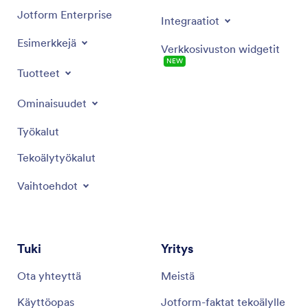
Jotform Enterprise
Integraatiot
Esimerkkejä
Verkkosivuston widgetit
NEW
Tuotteet
Ominaisuudet
Työkalut
Tekoälytyökalut
Vaihtoehdot
Tuki
Yritys
Ota yhteyttä
Meistä
Käyttöopas
Jotform-faktat tekoälylle