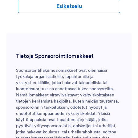
Esikatselu
Tietoja Sponsorointilomakkeet
Sponsorointihakemuslomakkeet ovat olennaisia
työkaluja organisaatioille, tapahtumille ja
yksityishenkilöille, jotka hakevat taloudellista tai
luontoissuorituksina annettavaa tukea sponsoreilta.
Nämä lomakkeet virtaviivaistavat yksityiskohtaisten
tietojen keräämistä hakijoilta, kuten heidän taustansa,
sponsoroinnin tarkoituksen, odotetut hyödyt ja
ehdotetut kumppanuuden yksityiskohdat. Yleisiä
käyttötapauksia ovat tapahtumajärjestäjät, jotka
pyytävät yrityssponsorointia, opiskelijat tai urheilijat,
jotka hakevat koulutus- tai urheilurahoitusta, voittoa