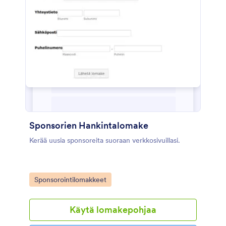
Sponsorien Hankintalomake
Kerää uusia sponsoreita suoraan verkkosivuillasi.
Go to Category:
Sponsorointilomakkeet
Käytä lomakepohjaa