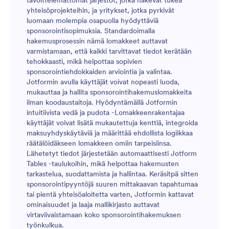
tavoittelemattomat järjestöt, jotka hakevat tukea
yhteisöprojekteihin, ja yritykset, jotka pyrkivät
luomaan molempia osapuolia hyödyttäviä
sponsorointisopimuksia. Standardoimalla
hakemusprosessin nämä lomakkeet auttavat
varmistamaan, että kaikki tarvittavat tiedot kerätään
tehokkaasti, mikä helpottaa sopivien
sponsorointiehdokkaiden arviointia ja valintaa.
Jotformin avulla käyttäjät voivat nopeasti luoda,
mukauttaa ja hallita sponsorointihakemuslomakkeita
ilman koodaustaitoja. Hyödyntämällä Jotformin
intuitiivista vedä ja pudota -Lomakkeenrakentajaa
käyttäjät voivat lisätä mukautettuja kenttiä, integroida
maksuyhdyskäytäviä ja määrittää ehdollista logiikkaa
räätälöidäkseen lomakkeen omiin tarpeisiinsa.
Lähetetyt tiedot järjestetään automaattisesti Jotform
Tables -taulukoihin, mikä helpottaa hakemusten
tarkastelua, suodattamista ja hallintaa. Keräsitpä sitten
sponsorointipyyntöjä suuren mittakaavan tapahtumaa
tai pientä yhteisöaloitetta varten, Jotformin kattavat
ominaisuudet ja laaja mallikirjasto auttavat
virtaviivaistamaan koko sponsorointihakemuksen
työnkulkua.