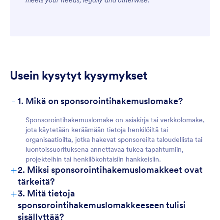
meets your needs, legally and otherwise.
Usein kysytyt kysymykset
-
1. Mikä on sponsorointihakemuslomake?
Sponsorointihakemuslomake on asiakirja tai verkkolomake,
jota käytetään keräämään tietoja henkilöiltä tai
organisaatioilta, jotka hakevat sponsoreilta taloudellista tai
luontoissuorituksena annettavaa tukea tapahtumiin,
projekteihin tai henkilökohtaisiin hankkeisiin.
+
2. Miksi sponsorointihakemuslomakkeet ovat
tärkeitä?
+
3. Mitä tietoja
sponsorointihakemuslomakkeeseen tulisi
sisällyttää?