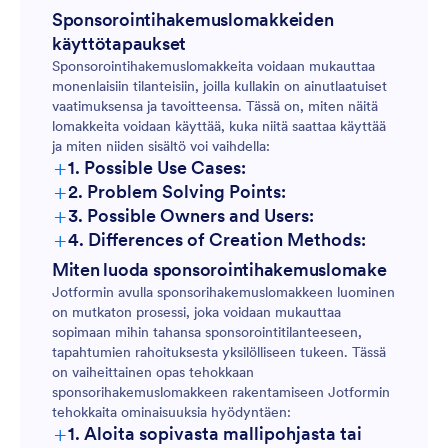
Sponsorointihakemuslomakkeiden
käyttötapaukset
Sponsorointihakemuslomakkeita voidaan mukauttaa
monenlaisiin tilanteisiin, joilla kullakin on ainutlaatuiset
vaatimuksensa ja tavoitteensa. Tässä on, miten näitä
lomakkeita voidaan käyttää, kuka niitä saattaa käyttää
ja miten niiden sisältö voi vaihdella:
+
1. Possible Use Cases:
+
2. Problem Solving Points:
+
3. Possible Owners and Users:
+
4. Differences of Creation Methods:
Tapahtumasponsorointilomakkeet:
Miten luoda sponsorointihakemuslomake
Jotformin avulla sponsorihakemuslomakkeen luominen
on mutkaton prosessi, joka voidaan mukauttaa
sopimaan mihin tahansa sponsorointitilanteeseen,
Voittoa tavoittelemattomien järjestöjen
tapahtumien rahoituksesta yksilölliseen tukeen. Tässä
sponsorointilomakkeet:
on vaiheittainen opas tehokkaan
sponsorihakemuslomakkeen rakentamiseen Jotformin
tehokkaita ominaisuuksia hyödyntäen:
+
1. Aloita sopivasta mallipohjasta tai
Opiskelija-/Urheilijasponsorointilomakkeet: