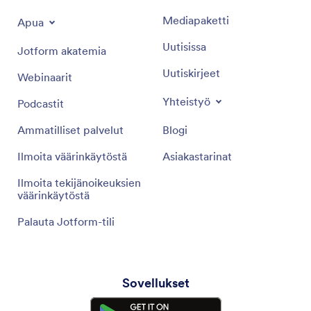
Mediapaketti
Apua
Uutisissa
Jotform akatemia
Uutiskirjeet
Webinaarit
Yhteistyö
Podcastit
Ammatilliset palvelut
Blogi
Ilmoita väärinkäytöstä
Asiakastarinat
Ilmoita tekijänoikeuksien
väärinkäytöstä
Palauta Jotform-tili
Sovellukset