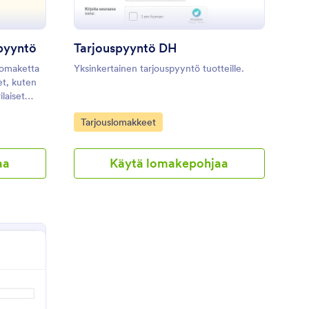
pyyntö
Tarjouspyyntö DH
lomaketta
Yksinkertainen tarjouspyyntö tuotteille.
et, kuten
ilaiset
n
Go to Category:
Tarjouslomakkeet
a
mä
lempien
aa
Käytä lomakepohjaa
yntöä sekä
en ulkoasu