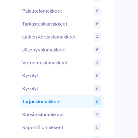
linkin avulla.
yrityksellesi 
Palautelomakkeet
5
tarjouslomak
mukautetut 
Tarkastuskaavakkeet
5
asettelua hal
keräämiseksi 
Liidien keräyslomakkeet
4
mukaan lukie
Google Driv
Jäsenyyslomakkeet
käytännön ha
5
premium-tuo
Vetoomuslomakkeet
4
Kyselyt
5
Kyselyt
5
Tarjouslomakkeet
5
Suosituslomakkeet
4
Raporttilomakkeet
5