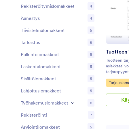
Rekisteröitymislomakkeet
4
Äänestys
4
Tiivistelmälomakkeet
5
Tarkastus
6
Tuotteen
Palkintolomakkeet
5
Tuotteen ta
asiakkaasi vo
Laskentalomakkeet
5
tarjouspyyntö
valmistaja tai
Sisältölomakkeet
5
Go to Cate
Tarjouslom
lomaketta vir
keräämistä as
Lahjoituslomakkeet
5
kiinnostunei
Kä
käynnissä ol
Työhakemuslomakkeet
6
avulla voit l
ja paljon mu
Rekisteröinti
7
logollasi, mu
upota lomake 
Arviointilomakkeet
5