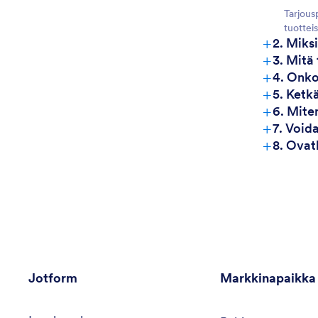
Tarjous
tuotteis
+
2. Miks
+
3. Mitä
+
4. Onko
+
5. Ketk
+
6. Mite
+
7. Void
+
8. Ovat
Jotform
Markkinapaikka