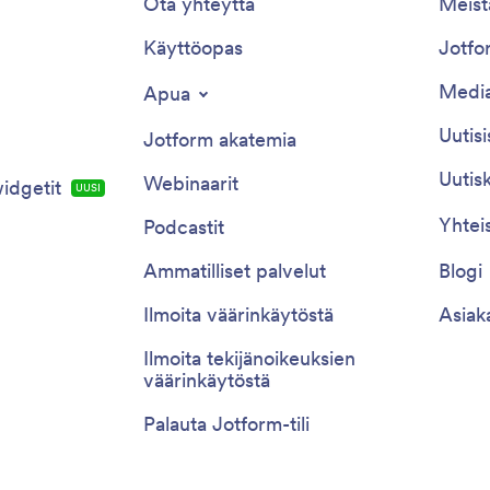
Ota yhteyttä
Meist
Käyttöopas
Jotfor
Media
Apua
Uutisi
Jotform akatemia
Uutisk
Webinaarit
idgetit
UUSI
Yhtei
Podcastit
Ammatilliset palvelut
Blogi
Ilmoita väärinkäytöstä
Asiak
Ilmoita tekijänoikeuksien
väärinkäytöstä
Palauta Jotform-tili