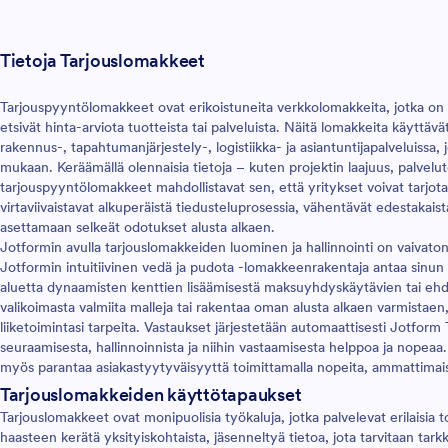
 Kerää tietoja asiakkailtasi
täysin muokattavissa!
ilmaisella online -
keella. Määritä omat
Tietoja Tarjouslomakkeet
kentät, muuta lomakkeen
uamallasi tavalla tietojen
ja integroi suosikkisovelluksiisi,
Tarjouspyyntölomakkeet ovat erikoistuneita verkkolomakkeita, jotka on s
n Dropbox, Salesforce ja
etsivät hinta-arviota tuotteista tai palveluista. Näitä lomakkeita käyttävät
e. Jos haluat enemmän
rakennus-, tapahtumanjärjestely-, logistiikka- ja asiantuntijapalveluissa, 
llintaa, tutustu myös
mukaan. Keräämällä olennaisia tietoja – kuten projektin laajuus, palvelu
tetarjouslomakkeeseen!
tarjouspyyntölomakkeet mahdollistavat sen, että yritykset voivat tarjota 
virtaviivaistavat alkuperäistä tiedusteluprosessia, vähentävät edestakais
asettamaan selkeät odotukset alusta alkaen.
Jotformin avulla tarjouslomakkeiden luominen ja hallinnointi on vaivatonta,
Jotformin intuitiivinen vedä ja pudota -lomakkeenrakentaja antaa sinun
aluetta dynaamisten kenttien lisäämisestä maksuyhdyskäytävien tai ehdolli
valikoimasta valmiita malleja tai rakentaa oman alusta alkaen varmistaen,
liiketoimintasi tarpeita. Vastaukset järjestetään automaattisesti Jotform
seuraamisesta, hallinnoinnista ja niihin vastaamisesta helppoa ja nopeaa
myös parantaa asiakastyytyväisyyttä toimittamalla nopeita, ammattimais
Tarjouslomakkeiden käyttötapaukset
Tarjouslomakkeet ovat monipuolisia työkaluja, jotka palvelevat erilaisia to
haasteen kerätä yksityiskohtaista, jäsenneltyä tietoa, jota tarvitaan tar