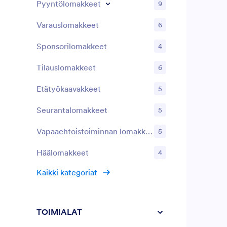
Pyyntölomakkeet
9
Varauslomakkeet
6
Sponsorilomakkeet
4
Tilauslomakkeet
6
Etätyökaavakkeet
5
Seurantalomakkeet
5
Vapaaehtoistoiminnan lomakkeet
5
Häälomakkeet
4
Kaikki kategoriat
TOIMIALAT