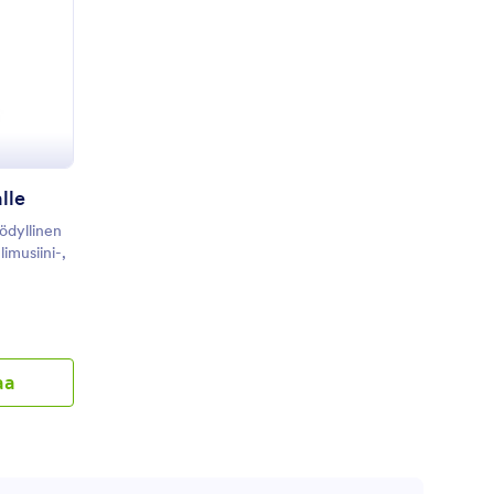
arjouspyyntö Kuljetusalalle
lle
ödyllinen
 limusiini-,
aluat
tta. Kun
nulle
aa
alitsemansa
nnit - olet
an, joka
seesi. Tämä
make) on