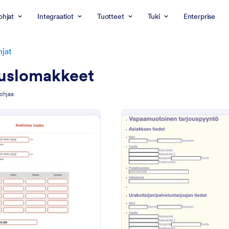
ohjat
Integraatiot
Tuotteet
Tuki
Enterprise
jat
ouslomakkeet
ohjaa
: Proformalasku Lomake
: V
Esikatselu
Esikatselu