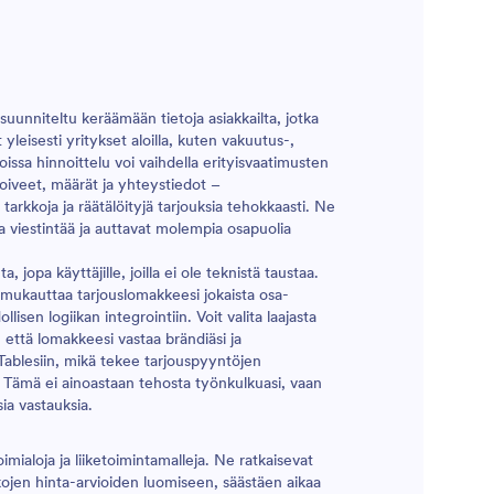
uunniteltu keräämään tietoja asiakkailta, jotka
 yleisesti yritykset aloilla, kuten vakuutus-,
joissa hinnoittelu voi vaihdella erityisvaatimusten
toiveet, määrät ja yhteystiedot –
tarkkoja ja räätälöityjä tarjouksia tehokkaasti. Ne
ta viestintää ja auttavat molempia osapuolia
 jopa käyttäjille, joilla ei ole teknistä taustaa.
 mukauttaa tarjouslomakkeesi jokaista osa-
sen logiikan integrointiin. Voit valita laajasta
 että lomakkeesi vastaa brändiäsi ja
 Tablesiin, mikä tekee tarjouspyyntöjen
. Tämä ei ainoastaan tehosta työnkulkuasi, vaan
ia vastauksia.
imialoja ja liiketoimintamalleja. Ne ratkaisevat
kkojen hinta-arvioiden luomiseen, säästäen aikaa