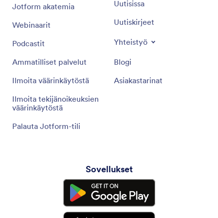
Uutisissa
Jotform akatemia
Uutiskirjeet
Webinaarit
Yhteistyö
Podcastit
Ammatilliset palvelut
Blogi
Ilmoita väärinkäytöstä
Asiakastarinat
Ilmoita tekijänoikeuksien
väärinkäytöstä
Palauta Jotform-tili
Sovellukset