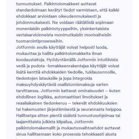
tunnustukset. Palkintolomakkeet auttavat
standardoimaan kerätyt tiedot varmistaen, että kaikki
ehdokkaat arvioidaan oikeudenmukaisesti ja
johdonmukaisesti. Ne voidaan räätälöidä sopimaan
monenlaisiin palkintotyyppeihin, yksinkertaisista
vertaisarvioinneista monimutkaisiin monivaiheisiin
tuomarointiprosesseihin.
Jotformin avulla käyttäjät voivat helposti luoda,
mukauttaa ja hallita palkintolomakkeita ilman
koodaustaitoja. Hyödyntämällä Jotformin intuitiivista
vedä ja pudota -lomakkeenrakentajaa käyttäjät voivat
lisätä kenttiä ehdokkaiden tiedoille, tukilausunnoille,
tiedostojen latauksille ja jopa integroida
maksuyhdyskäytäviä osallistumismaksuja varten
tarvittaessa. Jotformin kattavat ominaisuudet – kuten
ehdollinen logiikka, automaattiset ilmoitukset ja
reaaliaikainen tiedonkeruu – tekevät ehdokkuuksien
tai hakemusten järjestämisestä ja seurannasta helppoa.
Hallitsetpa sitten pientä sisäistä tunnustusohjelmaa tai
laajamittaista julkista kilpailua, Jotformin
palkintolomakemallit ja mukautusvaihtoehdot auttavat
sinua hallitsemaan koko prosessia tehokkaasti alusta