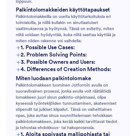
loppuun.
Palkintolomakkeiden käyttötapaukset
Palkintolomakkeilla on useita käyttötarkoituksia eri
toimialoilla, ja niillä kullakin on ainutlaatuiset
vaatimuksensa ja hyötynsä. Tässä on esitetty, miten
niitä voidaan hyödyntää, kuka niitä saattaa käyttää ja
miten niiden rakenne voi vaihdella:
+
1. Possible Use Cases:
+
2. Problem Solving Points:
+
3. Possible Owners and Users:
+
4. Differences of Creation Methods:
Miten luodaan palkintolomake
Palkintolomakkeen luominen Jotformin avulla on
suoraviivainen prosessi, jonka avulla voit räätälöidä
lomakkeen juuri sinun palkinto-ohjelmaasi, olipa
kyseessä työntekijöiden tunnustaminen, akateemiset
stipendit tai julkiset kilpailut. Tässä on vaiheittainen
opas, joka auttaa sinua suunnittelemaan tehokkaan
palkintolomakkeen, joka kerää kaikki tarvittavat tiedot
ja tehostaa ehdokkuus- tai hakuprosessia.
+
1. Aloita sopivasta mallipohjasta tai