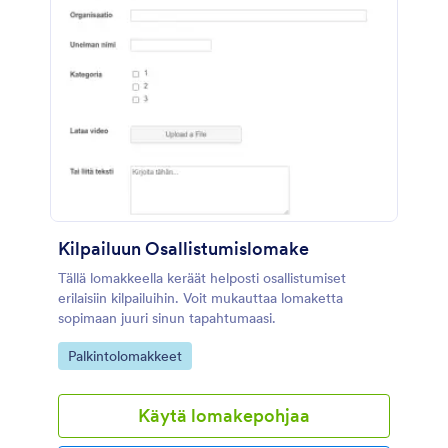
Kilpailuun Osallistumislomake
Tällä lomakkeella keräät helposti osallistumiset
erilaisiin kilpailuihin. Voit mukauttaa lomaketta
sopimaan juuri sinun tapahtumaasi.
Go to Category:
Palkintolomakkeet
Käytä lomakepohjaa