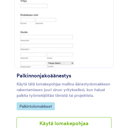
Palkinnonjakoäänestys
Käytä tätä lomakepohjaa mallina äänestyslomakkeen
rakentamiseen juuri sinun yrityksellesi, kun haluat
palkita työntekijöitäsi tiimistä tai projektista.
Go to Category:
Palkintolomakkeet
Käytä lomakepohjaa