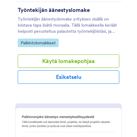
Työntekijän äänestyslomake
Työntekijän äänestyslomake yrityksen sisällä on
loistava tapa lisätä moraalia. Tällä lomakkeella keräät
helposti perusteltua palautetta työntekijöistäsi, ja
näin voit palkita kuukauden työntekijät heidän
Go to Category:
Palkintolomakkeet
oikeiden saavutustensa perusteella. Lomakkeen tulisi
sisältää myös kysymyksiä, jotka korostavat
ehdokkaiden saavutuksia ja heidän vahvuuksiaan
Käytä lomakepohjaa
työskennellessään tiimin kanssa. Muokkaa lomaketta
juuri tarpeisiisi sopivaksi.
Esikatselu