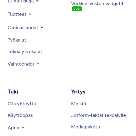
Esimerkkejä
Verkkosivuston widgetit
UUSI
Tuotteet
Ominaisuudet
Työkalut
Tekoälytyökalut
Vaihtoehdot
Tuki
Yritys
Ota yhteyttä
Meistä
Käyttöopas
Jotform-faktat tekoälylle
Mediapaketti
Apua