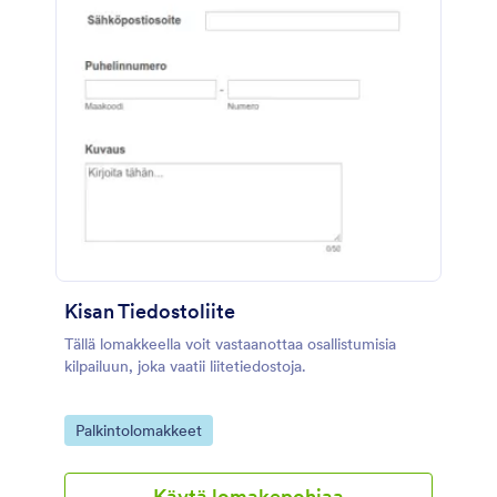
Kisan Tiedostoliite
Tällä lomakkeella voit vastaanottaa osallistumisia
kilpailuun, joka vaatii liitetiedostoja.
Go to Category:
Palkintolomakkeet
Käytä lomakepohjaa