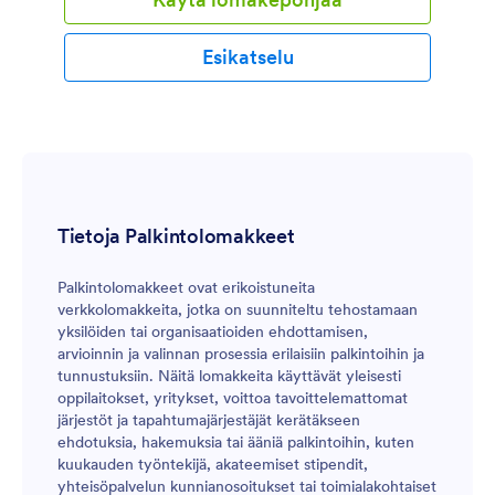
Esikatselu
Tietoja Palkintolomakkeet
Palkintolomakkeet ovat erikoistuneita
verkkolomakkeita, jotka on suunniteltu tehostamaan
yksilöiden tai organisaatioiden ehdottamisen,
arvioinnin ja valinnan prosessia erilaisiin palkintoihin ja
tunnustuksiin. Näitä lomakkeita käyttävät yleisesti
oppilaitokset, yritykset, voittoa tavoittelemattomat
järjestöt ja tapahtumajärjestäjät kerätäkseen
ehdotuksia, hakemuksia tai ääniä palkintoihin, kuten
kuukauden työntekijä, akateemiset stipendit,
yhteisöpalvelun kunnianosoitukset tai toimialakohtaiset