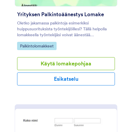
Yrityksen Palkintoäänestys Lomake
Oletko jakamassa palkintoja esimerkiksi
huippusuorituksista työntekijöillesi? Tällä helpolla
lomakkeella työntekijäsi voivat äänestää
työtovereitaan.
Go to Category:
Palkintolomakkeet
Käytä lomakepohjaa
Esikatselu