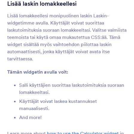
Laskutoimitus
Lisää laskin lomakkeellesi
Suorita automaattisesti laskutoimituksia
lomakkeellasi
Lisää lomakkeellesi monipuolinen laskin Laskin-
widgetimme avulla. Käyttäjät voivat suorittaa
laskutoimituksia suoraan lomakkeeltasi. Valitse valmiista
Inventaario
teemoista tai käytä omaa mukautettua CSS:ää. Tämä
Vältä ylibuukkaus ja tavaroiden myynti yli
widget sisältää myös vaihtoehdon piilottaa laskin
varastomäärien
automaattisesti, jonka käyttäjät voivat avata itse
tarvittaessa.
Laskutaulukko
Tämän widgetin avulla voit:
Lisää täytettävä taulukko lomakkeeseesi
Salli käyttäjien suorittaa laskutoimituksia suoraan
lomakkeeltasi.
Liukusäätimet, joilla on laskettu tulos
Käyttäjät voivat laskea kustannukset
Käytä liukusäätimiä tulosten laskemiseen
manuaalisesti.
And more!
Laskin
Lisää laskin lomakkeellesi
Learn more about
how to use the Calculator widget
in