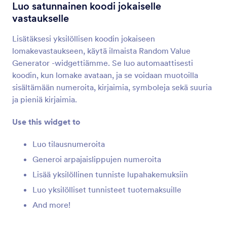
Tarkista ennen lähettämistä
Luo satunnainen koodi jokaiselle
Let users review their form submissions
vastaukselle
Lisätäksesi yksilöllisen koodin jokaiseen
Tuo lomakkeen URL
lomakevastaukseen, käytä ilmaista Random Value
Hae lomakkeesi URL-osoite, kun se on upotettu
Generator -widgettiämme. Se luo automaattisesti
toiselle sivulle.
koodin, kun lomake avataan, ja se voidaan muotoilla
sisältämään numeroita, kirjaimia, symboleja sekä suuria
ja pieniä kirjaimia.
Täytetyt Kentät
Näytä käyttäjille täytettyjen lomakekenttien
Use this widget to
määrä.
Luo tilausnumeroita
Generoi arpajaislippujen numeroita
Vastauslaskuri
Lisää yksilöllinen tunniste lupahakemuksiin
Näytä, kuinka monta kertaa lomakkeesi on
täytetty
Luo yksilölliset tunnisteet tuotemaksuille
And more!
Google Analytics