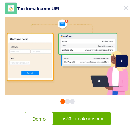
Dialogin aloitus
Tuo lomakkeen URL
Rekisteröidy ilmaiseksi
Form Widgets Categories
Widgetit
Kävijäseuranta
Kävijäseuranta
28 widgettiä
Uusin
Suosituimmat
Lisää lomakkeeseen
Demo