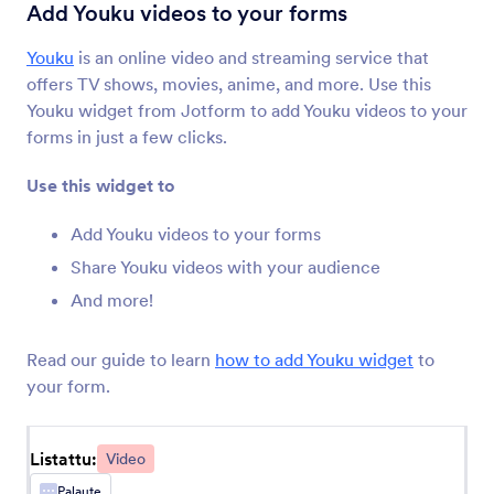
YouTube
Add Youku videos to your forms
Upota YouTube videoita lomakkeeseesi
Youku
is an online video and streaming service that
offers TV shows, movies, anime, and more. Use this
Rullaava teksti
Youku widget from Jotform to add Youku videos to your
Lisää juokseva teksti lomakkeellesi
forms in just a few clicks.
Use this widget to
Kinomap
Jaa Kinomap videoita lomakkeellasi
Add Youku videos to your forms
Share Youku videos with your audience
And more!
Cincopa DeepUploader
Lataa tiedostoja lomakkeeltasi Cincopa'an
Read our guide to learn
how to add Youku widget
to
your form.
Spotify
Lisää Spotify-kappaleita ja soittolistoja
Listattu:
Video
lomakkeeseesi
Palaute