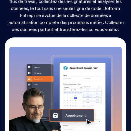
flux de travail, collectez des e-signatures et analysez les
données, le tout sans une seule ligne de code. Jotform
Entreprise évolue de la collecte de données à
l'automatisation complète des processus métier. Collectez
des données partout et transférez-les où vous voulez.