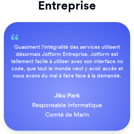
Entreprise
Quasiment l'intégralité des services utilisent
désormais Jotform Entreprise. Jotform est
tellement facile à utiliser avec son interface no
code, que tout le monde veut y avoir accès et
nous avons du mal à faire face à la demande.
Jiku Park
Responsable informatique
Comté de Marin