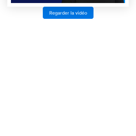
Formulaires cryptés
Ajoutez une couche de sécurité supplémentaire à
vos formulaires en ligne. En cryptant vos
formulaires, vous - et vous seul - pouvez accéder
aux soumissions stockées sur notre serveur sécurisé
avec une clé privée.