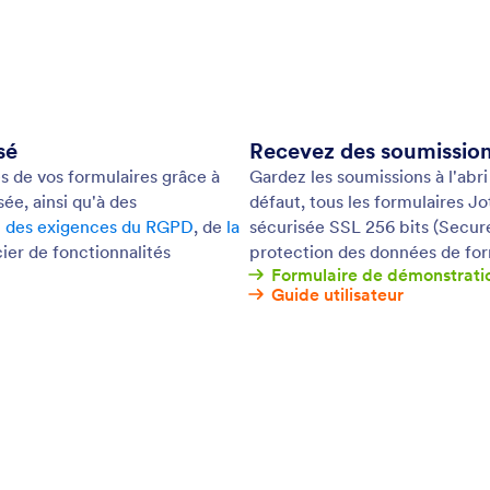
ents récurrents en toute sécurité.
: Encrypted Forms
Prévisualiser
laires cryptés
Pr
 une couche de sécurité supplémentaire à vos
Pre
res en ligne. En cryptant vos formulaires, vous - et
Act