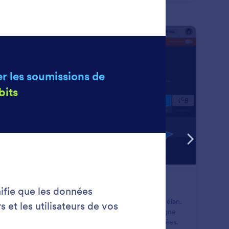
tuitement !
: Google reCAPTCHA
Prévisualiser
ogle reCAPTCHA
êtez les pirates, les spammeurs et les bots dans leur élan.
ivez Google reCAPTCHA pour vos formulaires en ligne
n de vérifier les soumissions et de protéger vos données.