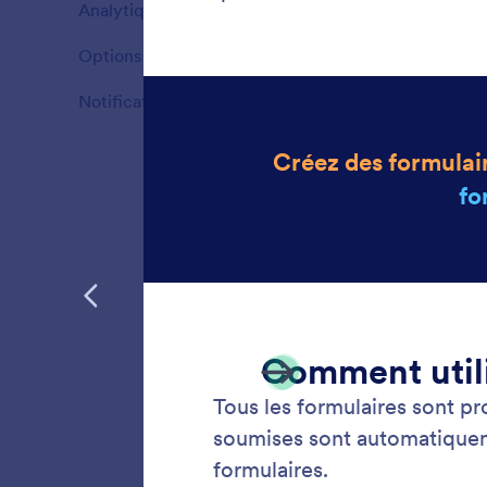
Analytiques
6
Fonctionnalités
Options de formulaires avancées
39
Fonctionnalités
Notifications de formulaire
10
Fonctionnalités
Confo
Assurez 
ligne c
produits