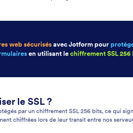
gra
: PCI Compliance
Prévisualiser
rmité PCI
Go
des paiements sécurisés avec les formulaires en
Arr
onformes à la norme PCI de Jotform. Vendez vos
Act
, collectez des dons et configurez des
afi