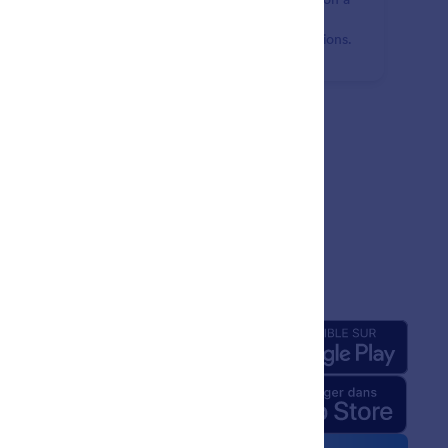
x facteurs de Jotform. Ajoutez une couche de
tection supplémentaire à vos formulaires et soumissions.
prise
Applis
pos de nous
Jotform relatifs à l'IA
ité graphique