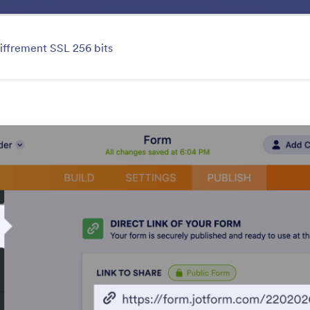
Intégrations
Produits
Assistance
Entreprise
gorie
iffrement SSL 256 bits
Security
es grâce aux puissantes fonctionnalités de sécurité de
 et protéger vos formulaires par mot de passe pour évit
risques tiers.
i toutes les fonctionnalités
Catégorie
lités Jotform
Sécurité