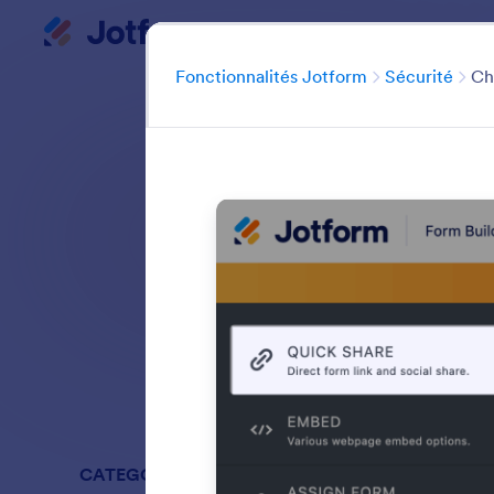
Début du dialogue
Mon Espace de Travail
Modèles
Caté
Fonctionnalités Jotform
Sécurité
Ch
Protégez vos donné
comment chiffrer
Rechercher parm
CATEGORIES
Fonctionna