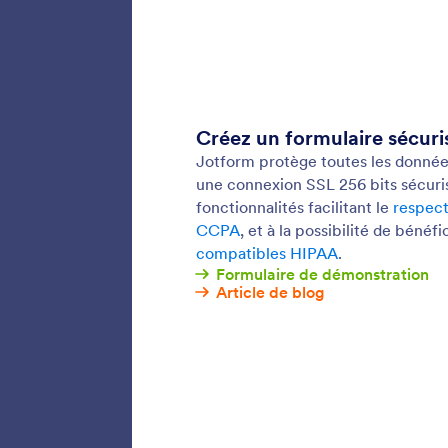
abonnem
Formu
Ajoutez
formulai