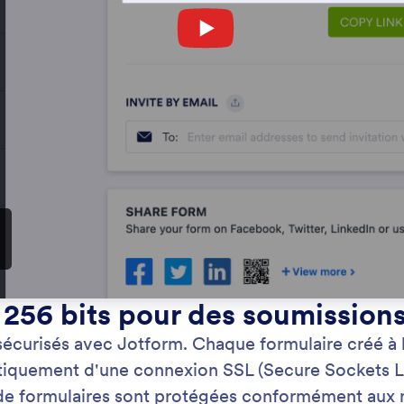
: HIPAA Compliance
Prévisualiser
ionnalités HIPAA
Re
z les données des patients en toute sécurité à l'aide
Uti
ulaires compatibles HIPAA.
du 
exi
d'i