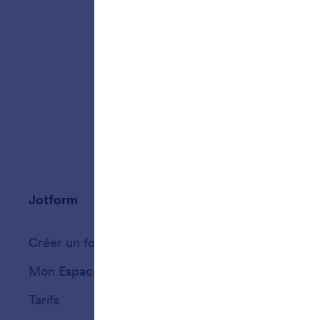
formulai
dispose
Sockets 
soumiss
aux nor
Jotform
Marketplace
Créer un formulaire
Modèles
Mon Espace de Travail
Thèmes de formu
Tarifs
Widgets