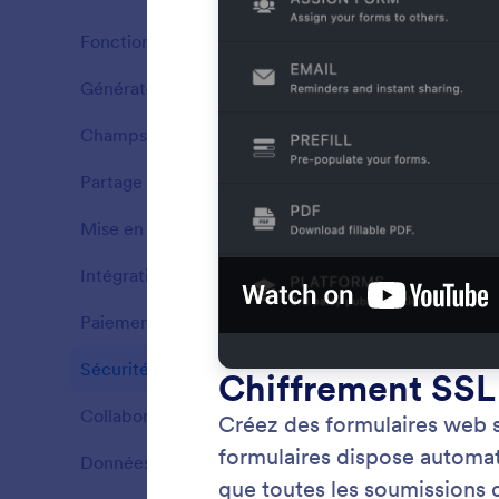
Fonctionnalités Jotform
37
Générateur de formulaires
21
Fonctionnalités
Champs du formulaire
16
Fonctionnalités
Partage de formulaires
7
Fonctionnalités
Mise en forme de formulaires
7
Fonctionnalités
Intégrations
9
Fonctionnalités
Paiements
14
Fonctionnalités
Sécurité
8
Fonct
Fonctionnalités
Collecte
Collaboration
16
Fonctionnalités
de form
Données
9
Fonctionnalités