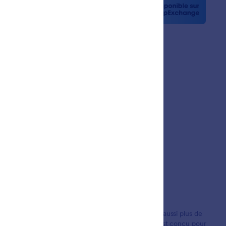
la presse
etters
nariats
gnages de clients
ions d'utilisateurs dans le monde entier. Il propose aussi plus de
les paiements et la gestion de flux de travail. Tout est conçu pour