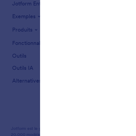
Jotform Entreprise
Intégrations
Exemples
Widgets de site
Produits
Fonctionnalités
Outils
Outils IA
Alternatives
Jotform est le générateur de formulaires en ligne le plus simple du
20,000 modèles de formulaires, plus de 150 intégrations et fonction