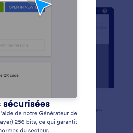
: GDPR Compliance
Prévisualiser
spect des exigences du RGPD
lisez les formulaires Jotform, respectueux des principes
RGPD, pour vous assurer que vous respectez les
gences de confidentialité lors de la collecte
nformations personnelles. Lancez-vous dès maintenant