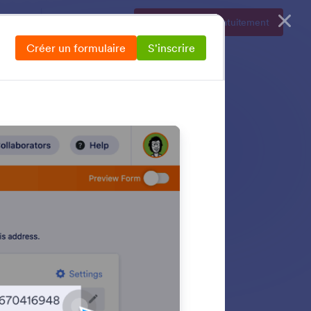
Tarifs
Se connecter
Inscrivez-vous gratuitement
Créer un formulaire
S'inscrire
 Jotform. Découvrez
er le spam et les