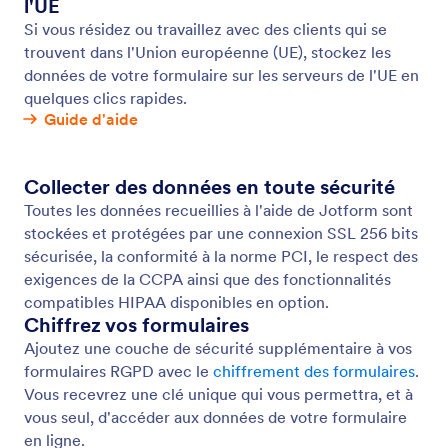
Conformité PCI
Assurez des paiements sécurisés avec les
formulaires en ligne conformes à la norme PCI de
Jotform. Vendez vos produits, collectez des dons et
configurez des abonnements récurrents en toute
sécurité.