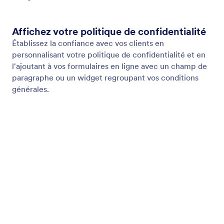
Google reCAPTCHA
Arrêtez les pirates, les spammeurs et les bots dans
leur élan. Activez Google reCAPTCHA pour vos
formulaires en ligne afin de vérifier les soumissions
et de protéger vos données.