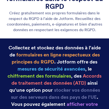
Fonctionnalités HIPAA
Collectez les données des patients en toute sécurité
à l'aide de formulaires compatibles HIPAA.