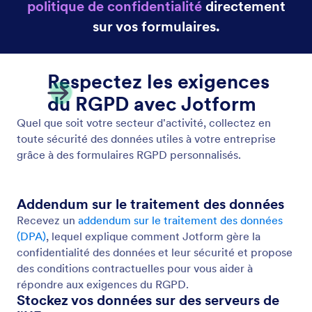
Respect des exigences du RGPD
Utilisez les formulaires Jotform, respectueux des
principes du RGPD, pour vous assurer que vous
respectez les exigences de confidentialité lors de la
collecte d'informations personnelles. Lancez-vous
dès maintenant gratuitement !