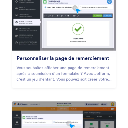
Personnaliser la page de remerciement
Vous souhaitez afficher une page de remerciement
après la soumission d’un formulaire ? Avec Jotform,
c’est un jeu d’enfant. Vous pouvez soit créer votre
propre page de remerciement personnalisée, soit
rediriger vos utilisateurs vers une page spécifique.