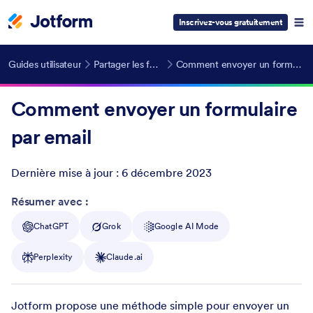
Inscrivez-vous gratuitement
Guides utilisateur
Partager les formulaires
Comment envoyer un formulaire par email
Comment envoyer un formulaire
par email
Dernière mise à jour :
6 décembre 2023
Post ID
Résumer avec :
ChatGPT
Grok
Google AI Mode
Perplexity
Claude.ai
Jotform propose une méthode simple pour envoyer un