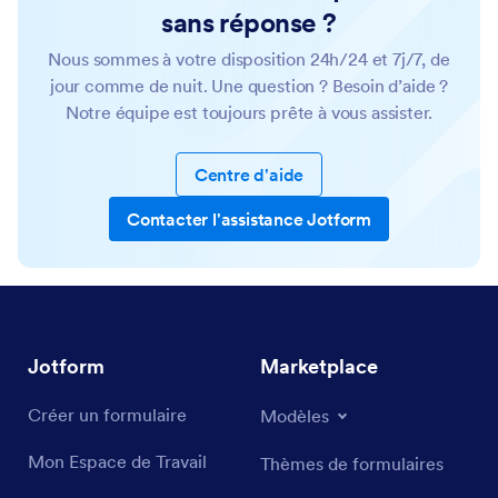
sans réponse ?
Nous sommes à votre disposition 24h/24 et 7j/7, de
jour comme de nuit. Une question ? Besoin d’aide ?
Notre équipe est toujours prête à vous assister.
Centre d'aide
Contacter l'assistance Jotform
Jotform
Marketplace
Créer un formulaire
Modèles
Mon Espace de Travail
Thèmes de formulaires