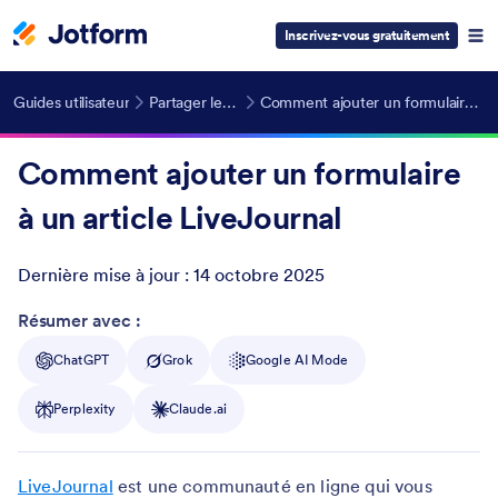
Inscrivez-vous gratuitement
Guides utilisateur
Partager les formulaires
Comment ajouter un formulaire à un article LiveJournal
Comment ajouter un formulaire
à un article LiveJournal
Dernière mise à jour :
14 octobre 2025
Post ID
Résumer avec :
ChatGPT
Grok
Google AI Mode
Perplexity
Claude.ai
LiveJournal
est une communauté en ligne qui vous