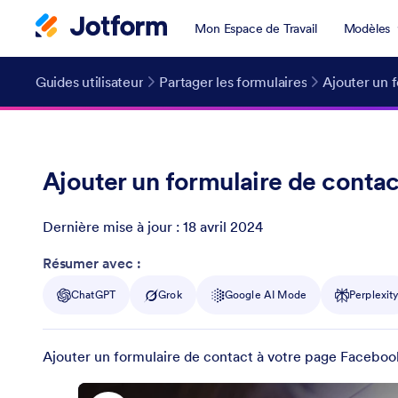
Mon Espace de Travail
Modèles
Guides utilisateur
Partager les formulaires
Ajouter un 
Ajouter un formulaire de conta
Dernière mise à jour :
18 avril 2024
Post ID
Résumer avec :
ChatGPT
Grok
Google AI Mode
Perplexit
Ajouter un formulaire de contact à votre page Facebook