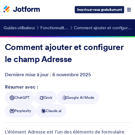
Inscrivez-vous gratuitement
Guides utilisateur
Fonctionnalités avancées
Comment ajouter et configurer le champ Adresse
Comment ajouter et configurer
le champ Adresse
Dernière mise à jour :
6 novembre 2025
Post ID
Résumer avec :
ChatGPT
Grok
Google AI Mode
Perplexity
Claude.ai
L’élément Adresse est l’un des éléments de formulaire