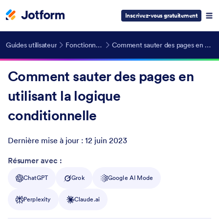
Inscrivez-vous gratuitement
Guides utilisateur
Fonctionnalités avancées
Comment sauter des pages en utilisant la logique conditionnelle
Comment sauter des pages en
utilisant la logique
conditionnelle
Dernière mise à jour :
12 juin 2023
Post ID
Résumer avec :
ChatGPT
Grok
Google AI Mode
Perplexity
Claude.ai