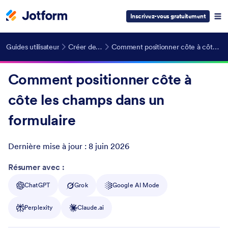
Inscrivez-vous gratuitement
Guides utilisateur
Créer des formulaires
Comment positionner côte à côte les champs dans un formulaire
Comment positionner côte à
côte les champs dans un
formulaire
Dernière mise à jour :
8 juin 2026
Post ID
Résumer avec :
ChatGPT
Grok
Google AI Mode
Perplexity
Claude.ai