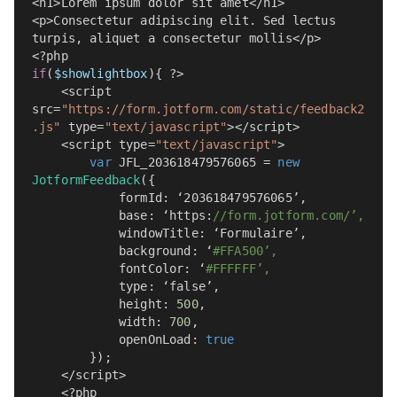
<h1>Lorem ipsum dolor sit amet</h1>
<p>Consectetur adipiscing elit
.
 Sed lectus 
turpis, aliquet a consectetur mollis</p>
<?php
if
(
$showlightbox
){ ?>
    <script 
src=
"https://form.jotform.com/static/feedback2
.js"
 type=
"text/javascript"
></script>
    <script type=
"text/javascript"
>
var
 JFL_203618479576065 = 
new
JotformFeedback
({
            formId: ‘203618479576065’,
            base: ‘https:
//form.jotform.com/’,
            windowTitle: ‘Formulaire’,
            background: ‘
#FFA500’,
            fontColor: ‘
#FFFFFF’,
            type: ‘false’,
            height: 
500
,
            width: 
700
,
            openOnLoad: 
true
        });
    </script>
    <?php