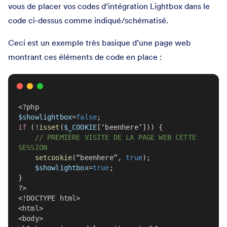
vous de placer vos codes d’intégration Lightbox dans le
code ci-dessus comme indiqué/schématisé.
Ceci est un exemple très basique d’une page web
montrant ces éléments de code en place :
<?php
$showlightbox
=
false
;
if
 (!
isset
(
$_COOKIE
[‘beenhere’])) {
// PREMIÈRE VISITE DE LA PAGE WEB CETTE 
SESSION
setcookie
(“beenhere”, 
true
);
$showlightbox
=
true
;
}
?>
<!DOCTYPE html>
<html>
<body>