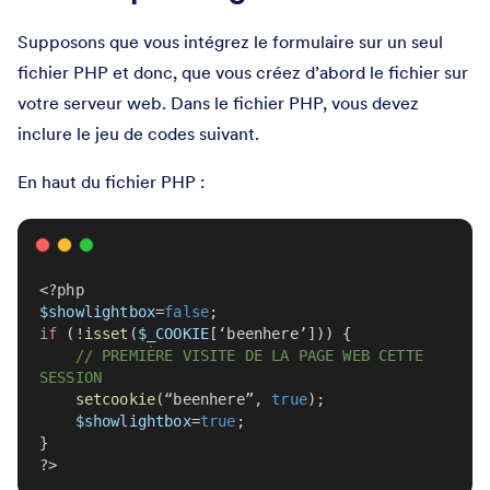
Supposons que vous intégrez le formulaire sur un seul
fichier PHP et donc, que vous créez d’abord le fichier sur
votre serveur web. Dans le fichier PHP, vous devez
inclure le jeu de codes suivant.
En haut du fichier PHP :
<?php
$showlightbox
=
false
;
if
 (!
isset
(
$_COOKIE
[‘beenhere’])) {
// PREMIÈRE VISITE DE LA PAGE WEB CETTE 
SESSION
setcookie
(“beenhere”, 
true
);
$showlightbox
=
true
;
}
?>