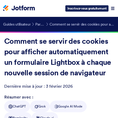
Inscrivez-vous gratuitement
Guides utilisateur
Partager les formulaires
Comment se servir des cookies pour afficher automatiquement un formulaire Lightbox à chaque nouvelle session de navigateur
Comment se servir des cookies
pour afficher automatiquement
un formulaire Lightbox à chaque
nouvelle session de navigateur
Dernière mise à jour :
3 février 2026
Post ID
Résumer avec :
ChatGPT
Grok
Google AI Mode
Perplexity
Claude.ai