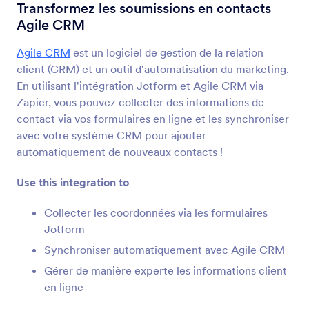
Intégrations de formulaire
CRM
Transformez les soumissions en contacts
Agile CRM
Intégrations CRM
Agile CRM
est un logiciel de gestion de la relation
181 Intégrations
client (CRM) et un outil d'automatisation du marketing.
En utilisant l'intégration Jotform et Agile CRM via
Zapier, vous pouvez collecter des informations de
+ Récents
Populaires
contact via vos formulaires en ligne et les synchroniser
avec votre système CRM pour ajouter
automatiquement de nouveaux contacts !
HubSpot
Envoyez de nouveaux contacts vers votre CRM
Use this integration to
et créez de nouvelles offres
Collecter les coordonnées via les formulaires
Jotform
Active Campaign
Synchroniser automatiquement avec Agile CRM
Mettez à jour vos contacts et vos transactions
Gérer de manière experte les informations client
dans votre CRM de ventes
en ligne