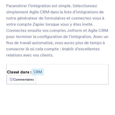
Salesforce
Paramétrer l’intégration est simple. Sélectionnez
Envoyez des nouveaux prospects, contacts ou
simplement Agile CRM dans la liste d'intégrations de
comptes vers votre CRM de ventes
notre générateur de formulaires et connectez-vous à
votre compte Zapier lorsque vous y êtes invité.
Connectez ensuite vos comptes Jotform et Agile CRM
Keap
pour terminer la configuration de l'intégration. Avec un
Ajoutez de nouveaux contacts à votre CRM et
flux de travail automatisé, vous aurez plus de temps à
assignez des étiquettes
consacrer là où cela compte : établir d'excellentes
relations avec vos clients.
Pipedrive
Envoyez les nouveaux contacts, les transactions
Classé dans :
CRM
et les activités à votre pipeline des ventes
Commentaires
Zoho CRM
Envoyez instantanément vos nouveaux contacts
vers votre système CRM