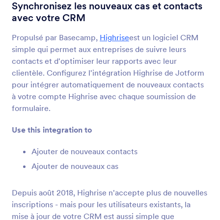
Intégrations de formulaire
CRM
Synchronisez les nouveaux cas et contacts
avec votre CRM
Intégrations CRM
Propulsé par Basecamp,
Highrise
est un logiciel CRM
181 Intégrations
simple qui permet aux entreprises de suivre leurs
contacts et d'optimiser leur rapports avec leur
clientèle. Configurez l'intégration Highrise de Jotform
+ Récents
Populaires
pour intégrer automatiquement de nouveaux contacts
à votre compte Highrise avec chaque soumission de
formulaire.
HubSpot
Envoyez de nouveaux contacts vers votre CRM
Use this integration to
et créez de nouvelles offres
Ajouter de nouveaux contacts
Ajouter de nouveaux cas
Active Campaign
Mettez à jour vos contacts et vos transactions
Depuis août 2018, Highrise n'accepte plus de nouvelles
dans votre CRM de ventes
inscriptions - mais pour les utilisateurs existants, la
mise à jour de votre CRM est aussi simple que