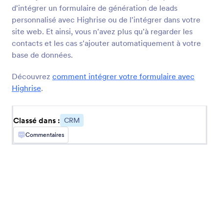
d'intégrer un formulaire de génération de leads
Salesforce
personnalisé avec Highrise ou de l'intégrer dans votre
Envoyez des nouveaux prospects, contacts ou
site web. Et ainsi, vous n'avez plus qu'à regarder les
comptes vers votre CRM de ventes
contacts et les cas s'ajouter automatiquement à votre
base de données.
Keap
Découvrez
comment intégrer votre formulaire avec
Ajoutez de nouveaux contacts à votre CRM et
assignez des étiquettes
Highrise
.
Classé dans :
CRM
Pipedrive
Envoyez les nouveaux contacts, les transactions
Commentaires
et les activités à votre pipeline des ventes
Zoho CRM
Envoyez instantanément vos nouveaux contacts
vers votre système CRM