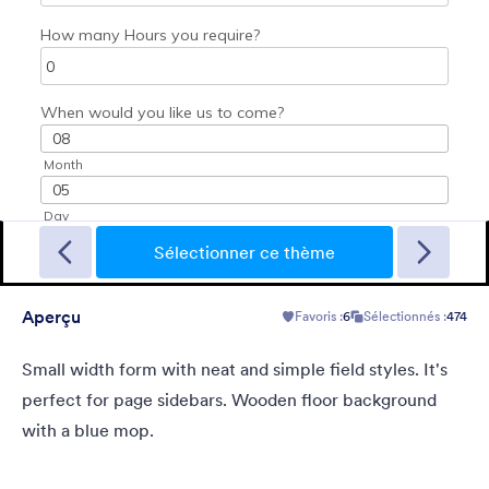
Sporting
A Fancy Theme with sports in the background and a centered
white translucent form. Customizable.
Sélectionner ce thème
Aperçu
Favoris :
6
Sélectionnés :
474
Favoris :
5
Sélectionnés :
4
En savoir plus
Small width form with neat and simple field styles. It's
perfect for page sidebars. Wooden floor background
with a blue mop.