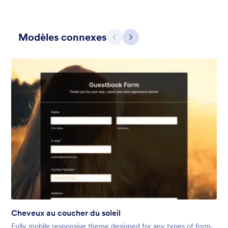
Modèles connexes
Précédent
Suivant
Contact Card
Short and simple contact card form theme with a clipart of a
man in header. If you want forms on your website side bars or
just small forms for your website, use this form theme.
Favoris :
10
Sélectionnés :
119
En savoir plus
Cheveux au coucher du soleil
Fully mobile responsive theme designed for any types of form.