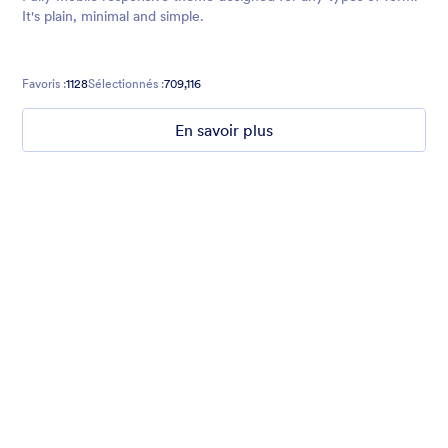
It's plain, minimal and simple.
Favoris :
1128
Sélectionnés :
709,116
En savoir plus
Mellow
Form theme with minimal light colors ideal for schools and
nonprofit forms.
Favoris :
18
Sélectionnés :
218