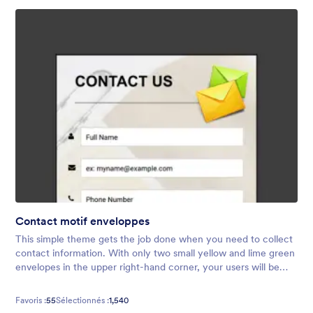
Contact motif enveloppes
This simple theme gets the job done when you need to collect
contact information. With only two small yellow and lime green
envelopes in the upper right-hand corner, your users will be
free of over-the-top distractions so they can submit their
details!
Favoris :
55
Sélectionnés :
1,540