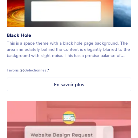
Black Hole
This is a space theme with a black hole page background. The
area immediately behind the content is elegantly blurred to the
background with slight noise. This has a precise balance of
color, design, and creativity while preserving a clean and
modern touc
Favoris :
26
Sélectionnés :
1
En savoir plus