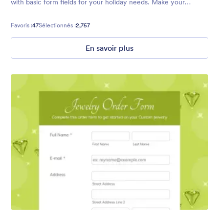
with basic form fields for your holiday needs. Make your
audience feel welcome with Santa and his trusty reindeer.
Favoris :
47
Sélectionnés :
2,757
En savoir plus