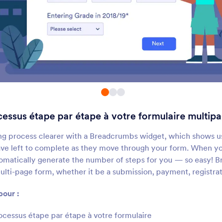
Relecture avant soumission
Liste classable
aissez les utilisateurs examiner
Ajouter une liste ré-ar
eurs soumissions de formulaires
par glissé-déposé
Séparateurs de formulaire
Suivi du temps
éparez votre formulaire en
Ajouter un chronomètr
ections avec une ligne
formulaire
cessus étape par étape à votre formulaire multip
Notation
Séparateur basique
Ajoutez des champs de
Séparez les sections d
ing process clearer with a Breadcrumbs widget, which shows u
otation à votre formulaire
formulaires
ve left to complete as they move through your form. When yo
automatically generate the number of steps for you — so easy!
ulti-page form, whether it be a submission, payment, registrati
Jauge de saisie
Fils d'Ariane
méliorez vos formulaires avec
Ajoutez un processus 
pour :
ne échelle d'évaluation de
étape à votre formulair
auge
multipage
ocessus étape par étape à votre formulaire