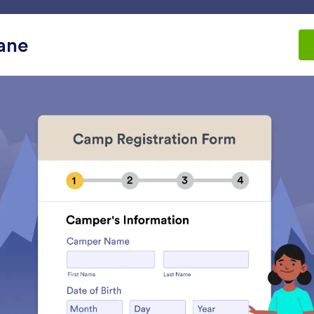
Intégrations
Produits
Assistance
Entreprise
iane
Sondage
age
Matrice dynamique
Onglets de formulai
joutez une matrice extensible
Ajouter des onglets à 
 votre formulaire
formulaire de plusieur