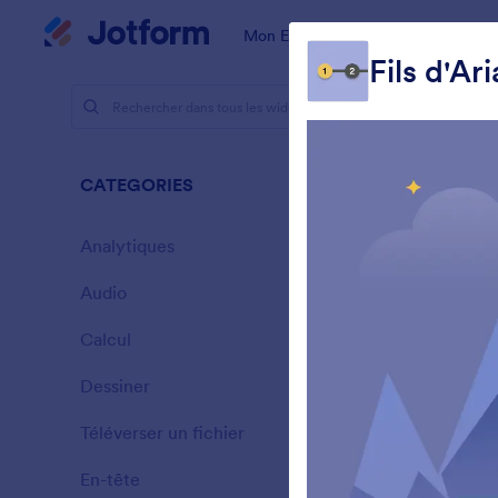
Début du dialogue
Mon Espace de Travail
Modèles
Fils d'Ar
Widgets
Sond
CATEGORIES
25 Widgets
Analytiques
28
Audio
6
Calcul
33
Dessiner
9
A
Téléverser un fichier
à
14
En-tête
13