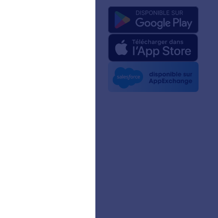
pos de nous
Jotform relatifs à l'IA
ité graphique
la presse
etters
nariats
gnages de clients