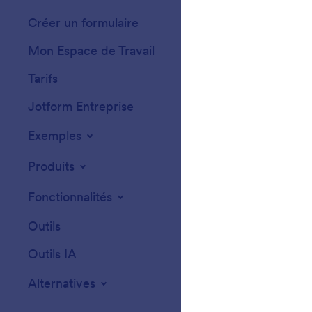
Créer un formulaire
Modèles
Mon Espace de Travail
Thèmes de formu
Tarifs
Widgets
Jotform Entreprise
Intégrations
Exemples
Widgets de site
Produits
Fonctionnalités
Outils
Outils IA
Alternatives