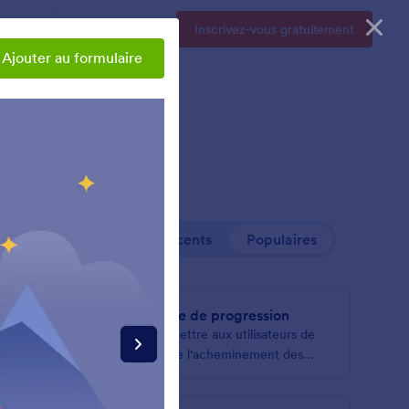
Tarifs
Se connecter
Inscrivez-vous gratuitement
Ajouter au formulaire
+ Récents
Populaires
re
Barre de progression
un
Permettre aux utilisateurs de
s pages
suivre l'acheminement des
formulaires