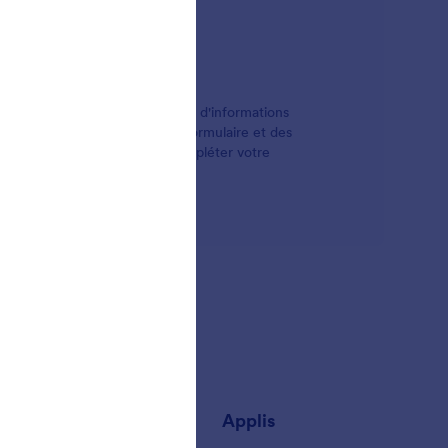
orsque votre entreprise a besoin d'informations
ouvez ajouter des onglets de formulaire et des
ncourager vos utilisateurs à compléter votre
prise
Applis