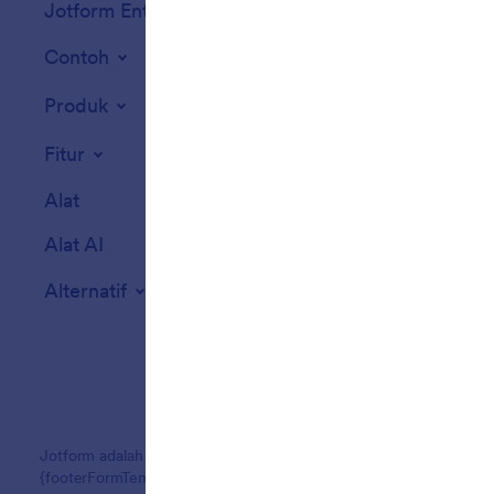
Jotform Enterprise
Integrasi
Contoh
Widget Situs We
Produk
Fitur
Alat
Alat AI
Alternatif
Jotform adalah pembuat formulir online termudah dengan formulir
{footerFormTemplatCount}+ templat formulir, 150+ integrasi, dan