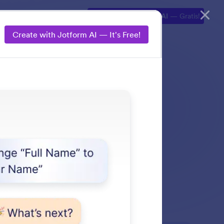
lorasi
Produk AI
Buat dengan Jotform AI
— Gratis!
Create with Jotform AI — It's Free!
u Jotform AI apa