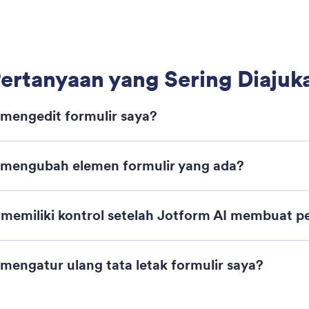
r Anda, memperbarui pengaturannya, atau
mem
snya jika tidak lagi diperlukan.
seb
Dukungan
Peru
Hubungi kami
Tenta
Panduan Pengguna
Fakta
Kit M
Bantuan