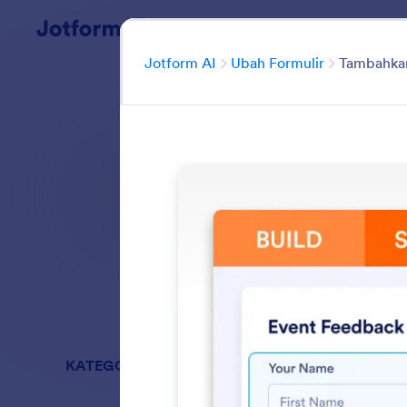
Dialog dimulai
Kategori
Jotform AI
Ubah Formulir
Tambahkan
Buat dan kelola
Cari di semua Fi
KATEGORI
Jotform AI