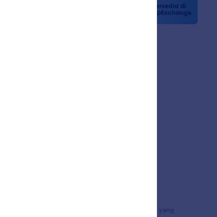
 Berita
n
sama
a Pelanggan
uta pengguna di seluruh dunia, menampilkan
 pembayaran, dan alur kerja, dirancang untuk bisnis yang