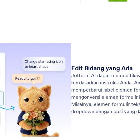
ins
: Add Payment Gateways
Pelajari Lebih Lanjut
hkan Gateway Pembayaran
Ba
m AI memungkinkan Anda menambahkan metode
Fix
ran dengan cepat ke formulir Anda dengan
und