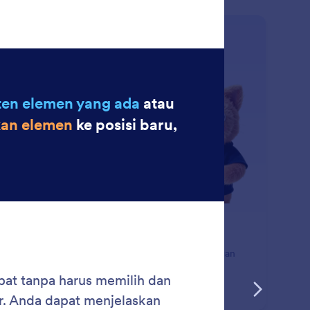
: Modify Field Settings
Pelajari Lebih Lanjut
ah Pengaturan Kolom
barui pengaturan bidang formulir secara instan dengan
beri tahu AI Jotform apa yang ingin Anda ubah.