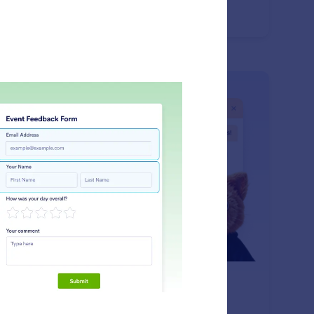
eriment freely without losing your work.
ets
: Undo or Redo Changes
Pelajari Lebih Lanjut
talkan atau Ulangi Perubahan
form AI memungkinkan Anda dengan mudah