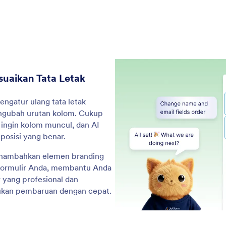
ungkannya ke salah satu dari 30+ gateway
exp
ran yang didukung.
: Add and Configure Form Widg
Pelajari Lebih Lanjut
Tambahkan dan Konfigurasikan Widget Formulir
Ba
 AI dapat menyisipkan widget baru ke dalam
Jot