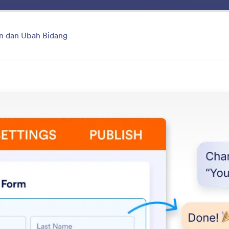
Manfaat
Fitur
Eksp
 dan Ubah Bidang
Edit Forms
 formulir Anda dengan mudah hanya dengan memberi tah
yang ingin Anda lakukan.
tur
Kategori
Ubah Formulir