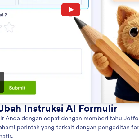
: Add and Modify Fields
Pelajari Lebih Lanjut
hkan dan Ubah Bidang
Ha
rubahan pada formulir Anda dengan cepat dengan
Dar
 tahu Jotform AI tindakan apa yang ingin Anda
di 
yan