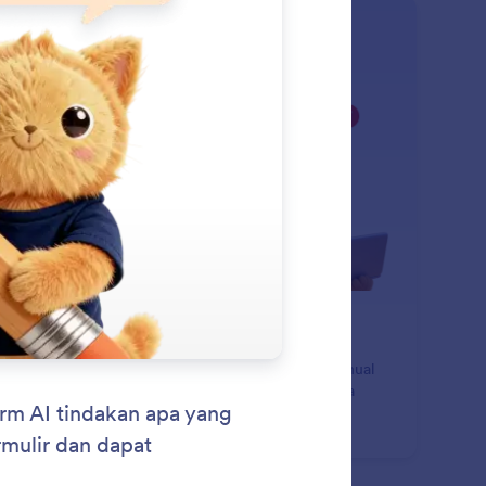
: Delete and Duplicate Fiel
Pelajari Lebih Lanjut
pus dan Duplikat Bidang
ipada menghapus atau menyalin elemen secara manual
dalam pembangun, Anda cukup memberi tahu AI apa
g ingin Anda lakukan.