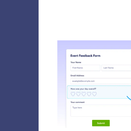
Tamba
Jotfor
pembaya