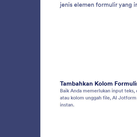
Edit 
Hemat w
membiar
kolom s