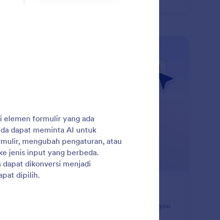
truksi sederhana.
: Undo or Redo Changes
Pelajari Lebih Lanjut
talkan atau Ulangi Perubahan
 mistakes with confidence. Jotform Claude app lets you
o recent changes or redo updates so you can