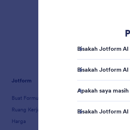
formuli
menghapu
Jotform
Marketplace
Buat Formulir
Templat
Ruang Kerja Saya
Tema Formulir
Harga
Widget Formulir