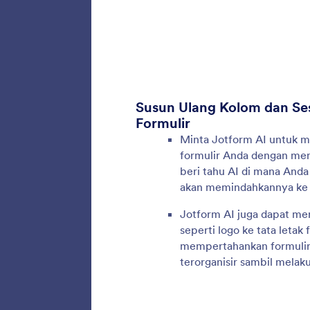
menghub
pembaya
Jotform