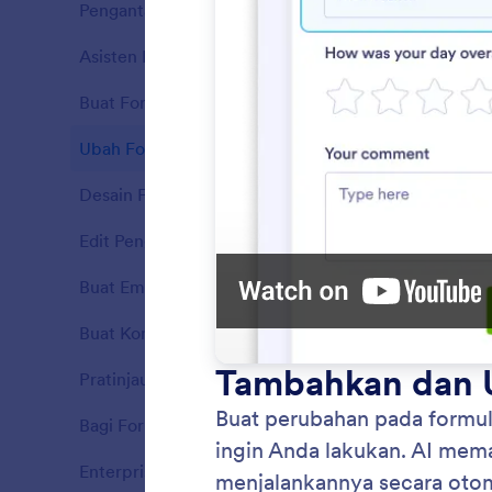
Pengantar
11
Asisten Ruang Kerja
7
Fitur
Buat Formulir
7
Fitur
Ubah Formulir
10
Fitur
Desain Formulir
5
Fitur
Edit Pengaturan Formulir
5
Fitur
Buat Email
3
Fitur
Buat Kondisi
6
Tamba
Fitur
Buat pe
Pratinjau Formulir
2
Fitur
memberi
lakukan.
Bagi Formulir
2
Fitur
Enterprise
3
Fitur