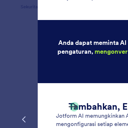
Sekuritas
4
Fitur
Pinda
Jotform
dengan 
menggun