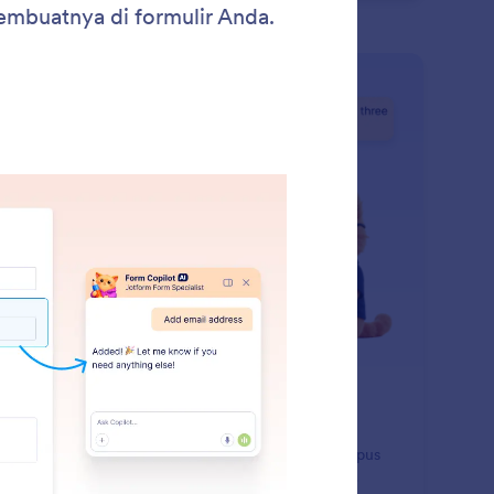
: Manage Form Pages
Pelajari Lebih Lanjut
lola Halaman Formulir
form AI membantu Anda mengelola formulir multi
aman dengan menambahkan, menduplikasi, menghapus
aman, atau mengganti nama judul halaman dengan