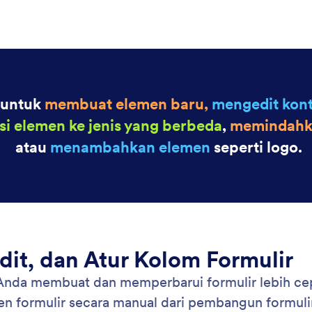
: Move Fields Within Your Form
Pelajari Lebih Lanjut
hkan Kolom Dalam Formulir Anda
Ub
 AI memudahkan Anda mengatur ulang formulir
Per
memindahkan bidang ke posisi mana pun
mem
akan instruksi bahasa alami.