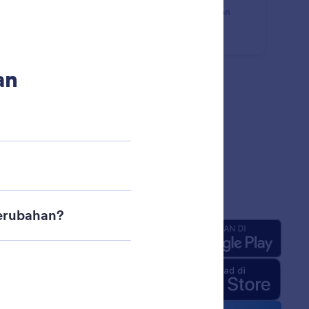
batalkan tindakan terakhir atau mengulangi tindakan
elumnya menggunakan instruksi sederhana.
sahaan
Aplikasi
ng Kami
 Jotform untuk AI
edia