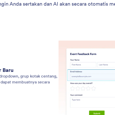
: Bulk Edit Form Fields
Pelajari Lebih Lanjut
Massal Kolom Formulir
Ke
aktu saat mengedit formulir besar dengan
Jot
kan Jotform AI melakukan tindakan pada beberapa
hal
ekaligus
hal