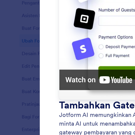
Pengantar
11
Asisten Ruang Kerja
7
Fitur
Buat Formulir
7
Fitur
Ubah Formulir
10
Fitur
Desain Formulir
5
Fitur
Edit Pengaturan Formulir
5
Fitur
Buat Email
3
Fitur
Buat Kondisi
6
Tamba
Fitur
Buat pe
Pratinjau Formulir
2
Fitur
memberi
lakukan.
Bagi Formulir
2
Fitur
Enterprise
3
Fitur