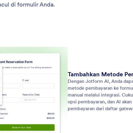
: Bulk Edit Form Fields
Pelajari Lebih Lanjut
Massal Kolom Formulir
Ke
aktu saat mengedit formulir besar dengan
Jot
kan Jotform AI melakukan tindakan pada beberapa
hal
ekaligus
hal