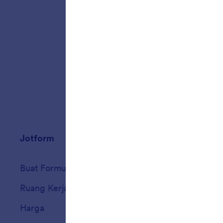
formuli
menghapu
Jotform
Marketplace
Buat Formulir
Templat
Ruang Kerja Saya
Tema Formulir
Harga
Widget Formulir