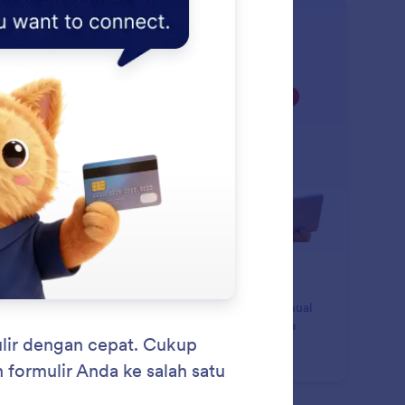
: Delete and Duplicate Fiel
Pelajari Lebih Lanjut
pus dan Duplikat Bidang
ipada menghapus atau menyalin elemen secara manual
dalam pembangun, Anda cukup memberi tahu AI apa
g ingin Anda lakukan.