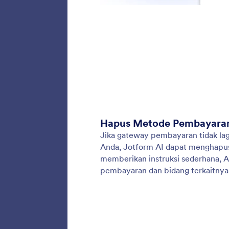
Tamba
Jotfor
pembaya