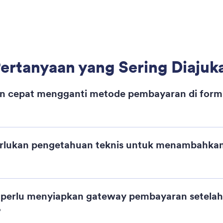
ungkannya ke salah satu dari 30+ gateway
exp
ran yang didukung.
: Add and Configure Form Widg
Pelajari Lebih Lanjut
Tambahkan dan Konfigurasikan Widget Formulir
Ba
 AI dapat menyisipkan widget baru ke dalam
Jot