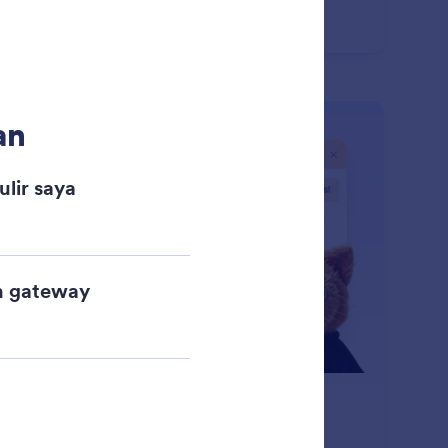
eriment freely without losing your work.
ets
: Undo or Redo Changes
Pelajari Lebih Lanjut
talkan atau Ulangi Perubahan
form AI memungkinkan Anda dengan mudah