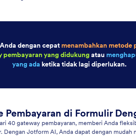
: Move Fields Within Your Form
Pelajari Lebih Lanjut
hkan Kolom Dalam Formulir Anda
Ub
 AI memudahkan Anda mengatur ulang formulir
Per
memindahkan bidang ke posisi mana pun
mem
akan instruksi bahasa alami.