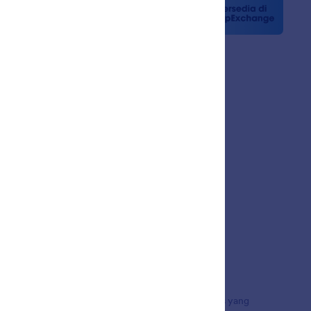
 Berita
n
sama
a Pelanggan
uta pengguna di seluruh dunia, menampilkan
 pembayaran, dan alur kerja, dirancang untuk bisnis yang