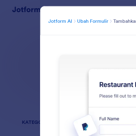
Dialog dimulai
Kategori
Jotform AI
Ubah Formulir
Tambahka
Buat dan kelola
Cari di semua Fi
KATEGORI
Jotform AI