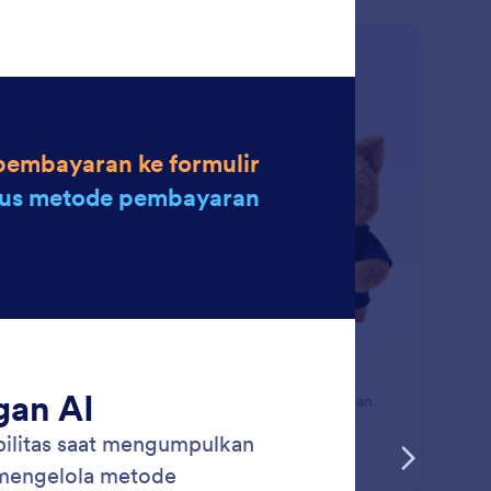
: Modify Field Settings
Pelajari Lebih Lanjut
ah Pengaturan Kolom
barui pengaturan bidang formulir secara instan dengan
beri tahu AI Jotform apa yang ingin Anda ubah.