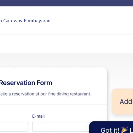
Manfaat
Fitur
Eksp
n Gateway Pembayaran
Edit Forms
 formulir Anda dengan mudah hanya dengan memberi tah
yang ingin Anda lakukan.
tur
Kategori
Ubah Formulir