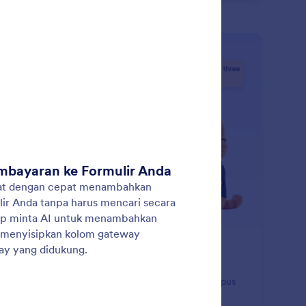
: Manage Form Pages
Pelajari Lebih Lanjut
lola Halaman Formulir
form AI membantu Anda mengelola formulir multi
aman dengan menambahkan, menduplikasi, menghapus
aman, atau mengganti nama judul halaman dengan