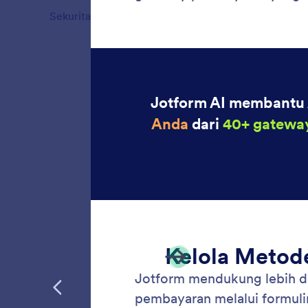
Sekuritas
4
Fitur
Pinda
Jotform
dengan 
menggun