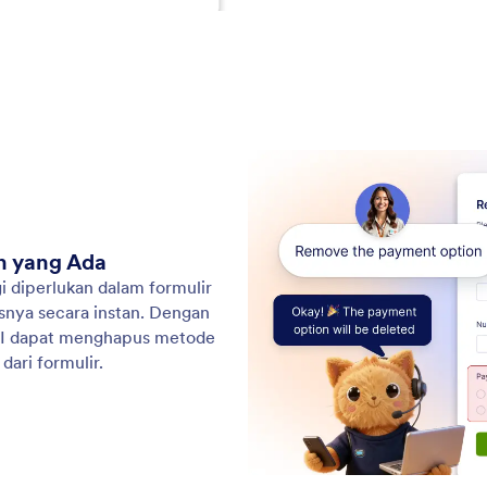
ins
: Add Payment Gateways
Pelajari Lebih Lanjut
hkan Gateway Pembayaran
Ba
m AI memungkinkan Anda menambahkan metode
Fix
ran dengan cepat ke formulir Anda dengan
und