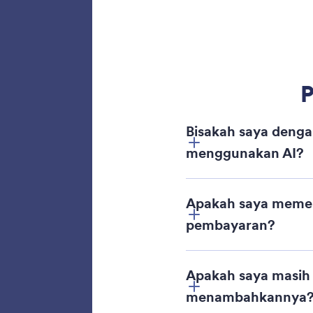
menghub
pembaya
Jotform