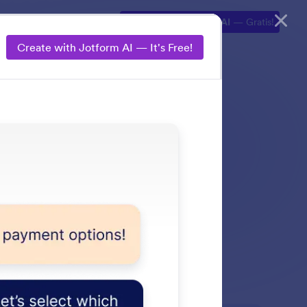
lorasi
Produk AI
Buat dengan Jotform AI
— Gratis!
Create with Jotform AI — It's Free!
u Jotform AI apa