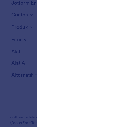
Jotform Enterprise
Integrasi
Contoh
Widget Situs We
Produk
Fitur
Alat
Alat AI
Alternatif
Jotform adalah pembuat formulir online termudah dengan formulir
{footerFormTemplatCount}+ templat formulir, 150+ integrasi, dan