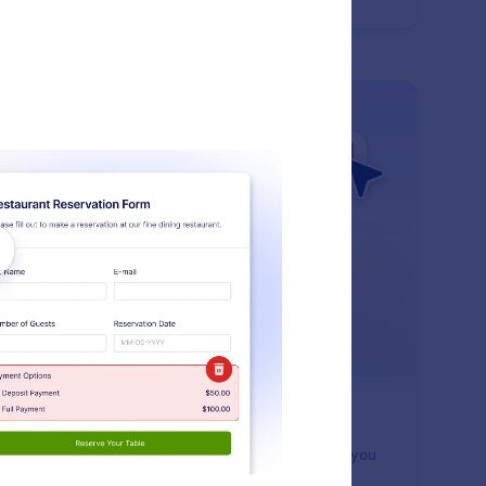
truksi sederhana.
: Undo or Redo Changes
Pelajari Lebih Lanjut
talkan atau Ulangi Perubahan
 mistakes with confidence. Jotform Claude app lets you
o recent changes or redo updates so you can