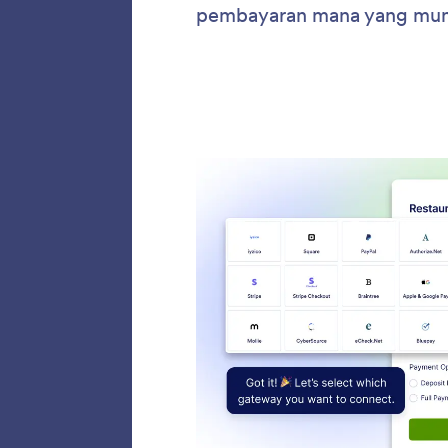
Edit 
Hemat w
membiar
kolom s