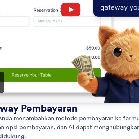
: Add and Modify Fields
Pelajari Lebih Lanjut
hkan dan Ubah Bidang
Ha
rubahan pada formulir Anda dengan cepat dengan
Dar
 tahu Jotform AI tindakan apa yang ingin Anda
di 
yan