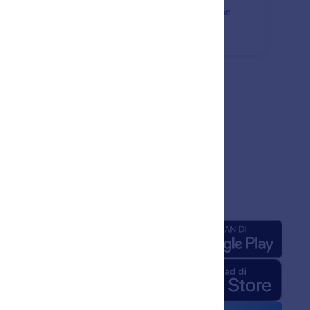
batalkan tindakan terakhir atau mengulangi tindakan
elumnya menggunakan instruksi sederhana.
sahaan
Aplikasi
ng Kami
 Jotform untuk AI
edia