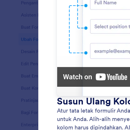
Pengantar
11
Asisten Ruang Kerja
7
Fitur
Buat Formulir
7
Fitur
Ubah Formulir
10
Fitur
Desain Formulir
5
Fitur
Edit Pengaturan Formulir
5
Fitur
Buat Email
3
Fitur
Buat Kondisi
6
Tamba
Fitur
Buat pe
Pratinjau Formulir
2
Fitur
memberi
lakukan.
Bagi Formulir
2
Fitur
Enterprise
3
Fitur