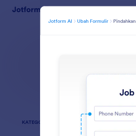
Dialog dimulai
Kategori
Jotform AI
Ubah Formulir
Pindahkan
Buat dan kelola
Cari di semua Fi
KATEGORI
Jotform AI