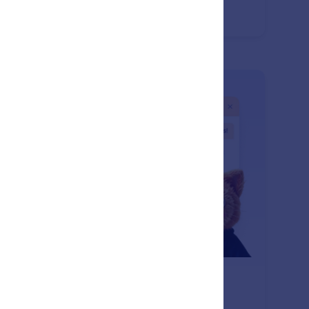
eriment freely without losing your work.
ets
: Undo or Redo Changes
Pelajari Lebih Lanjut
talkan atau Ulangi Perubahan
form AI memungkinkan Anda dengan mudah