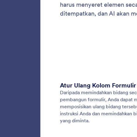
Edit 
Hemat w
membiar
kolom s