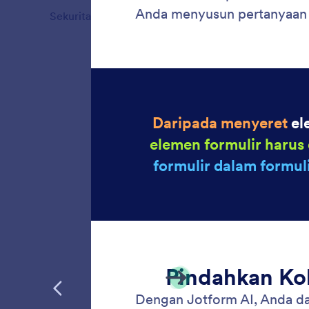
Sekuritas
4
Fitur
Pinda
Jotform
dengan 
menggun