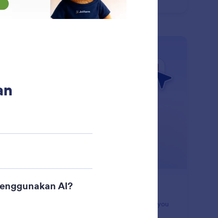
truksi sederhana.
: Undo or Redo Changes
Pelajari Lebih Lanjut
talkan atau Ulangi Perubahan
 mistakes with confidence. Jotform Claude app lets you
o recent changes or redo updates so you can