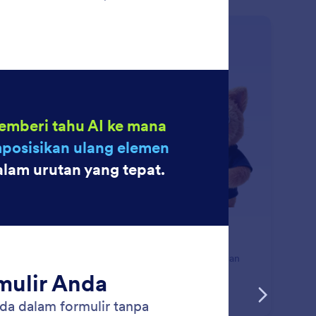
: Modify Field Settings
Pelajari Lebih Lanjut
ah Pengaturan Kolom
barui pengaturan bidang formulir secara instan dengan
beri tahu AI Jotform apa yang ingin Anda ubah.