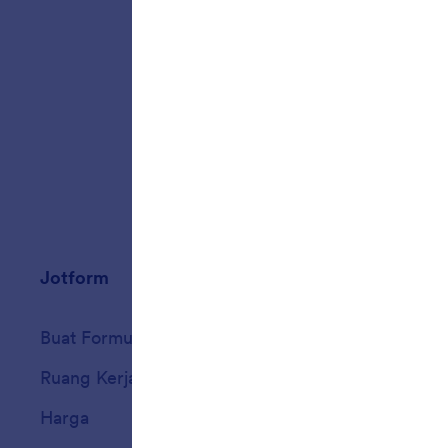
formuli
menghapu
Jotform
Marketplace
Buat Formulir
Templat
Ruang Kerja Saya
Tema Formulir
Harga
Widget Formulir