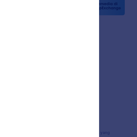
 Berita
n
sama
a Pelanggan
uta pengguna di seluruh dunia, menampilkan
 pembayaran, dan alur kerja, dirancang untuk bisnis yang