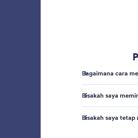
Tamba
Jotfor
pembaya