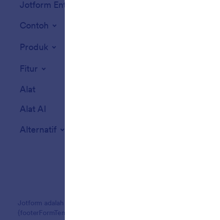
Jotform Enterprise
Integrasi
Contoh
Widget Situs We
Produk
Fitur
Alat
Alat AI
Alternatif
Jotform adalah pembuat formulir online termudah dengan formulir
{footerFormTemplatCount}+ templat formulir, 150+ integrasi, dan