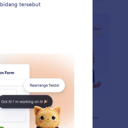
: Manage Form Pages
Pelajari Lebih Lanjut
lola Halaman Formulir
form AI membantu Anda mengelola formulir multi
aman dengan menambahkan, menduplikasi, menghapus
aman, atau mengganti nama judul halaman dengan