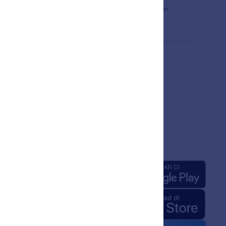
batalkan tindakan terakhir atau mengulangi tindakan
elumnya menggunakan instruksi sederhana.
sahaan
Aplikasi
ng Kami
 Jotform untuk AI
edia