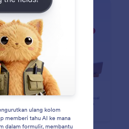
: Delete and Duplicate Fiel
Pelajari Lebih Lanjut
pus dan Duplikat Bidang
ipada menghapus atau menyalin elemen secara manual
dalam pembangun, Anda cukup memberi tahu AI apa
g ingin Anda lakukan.