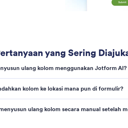
ins
: Add Payment Gateways
Pelajari Lebih Lanjut
hkan Gateway Pembayaran
Ba
m AI memungkinkan Anda menambahkan metode
Fix
ran dengan cepat ke formulir Anda dengan
und