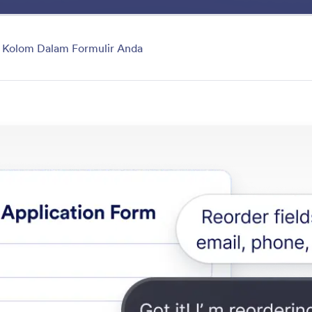
Manfaat
Fitur
Eksp
 Kolom Dalam Formulir Anda
Edit Forms
 formulir Anda dengan mudah hanya dengan memberi tah
yang ingin Anda lakukan.
tur
Kategori
Ubah Formulir