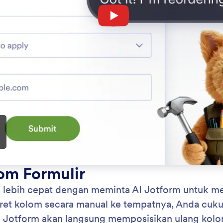
: Add and Modify Fields
Pelajari Lebih Lanjut
hkan dan Ubah Bidang
Ha
rubahan pada formulir Anda dengan cepat dengan
Dar
 tahu Jotform AI tindakan apa yang ingin Anda
di 
yan