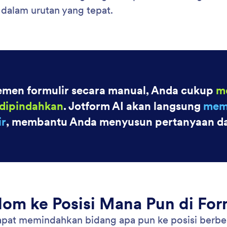
: Move Fields Within Your Form
Pelajari Lebih Lanjut
hkan Kolom Dalam Formulir Anda
Ub
 AI memudahkan Anda mengatur ulang formulir
Per
memindahkan bidang ke posisi mana pun
mem
akan instruksi bahasa alami.