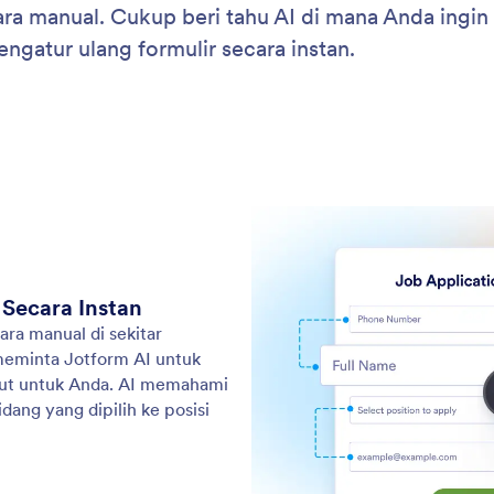
: Bulk Edit Form Fields
Pelajari Lebih Lanjut
Massal Kolom Formulir
Ke
aktu saat mengedit formulir besar dengan
Jot
kan Jotform AI melakukan tindakan pada beberapa
hal
ekaligus
hal