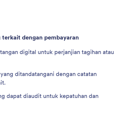
g terkait dengan pembayaran
angan digital untuk perjanjian tagihan atau
ang ditandatangani dengan catatan
it.
ng dapat diaudit untuk kepatuhan dan