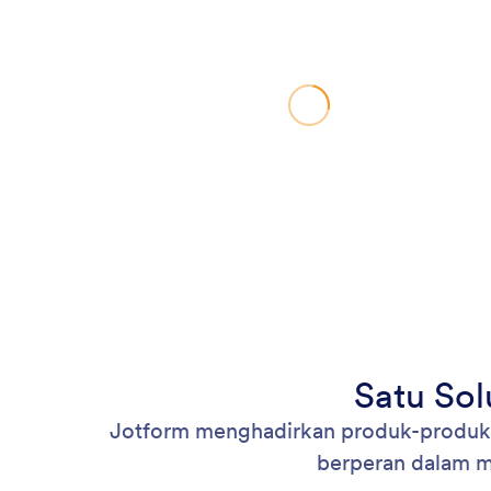
Satu So
Jotform menghadirkan produk-produk 
berperan dalam me