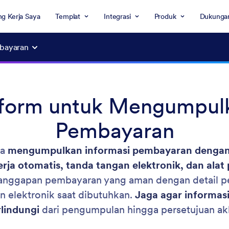
g Kerja Saya
Templat
Integrasi
Produk
Dukunga
bayaran
form untuk Mengumpulk
Pembayaran
da
mengumpulkan informasi pembayaran dengan
ja otomatis, tanda tangan elektronik, dan alat
anggapan pembayaran yang aman dengan detail pel
an elektronik saat dibutuhkan.
Jaga agar informas
rlindungi
dari pengumpulan hingga persetujuan akh