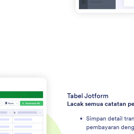
Tabel Jotform
Lacak semua catatan p
Simpan detail tra
pembayaran deng