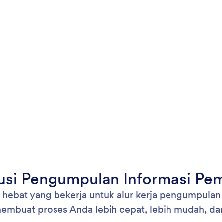
lusi Pengumpulan Informasi Pe
hebat yang bekerja untuk alur kerja pengumpulan
mbuat proses Anda lebih cepat, lebih mudah, dan