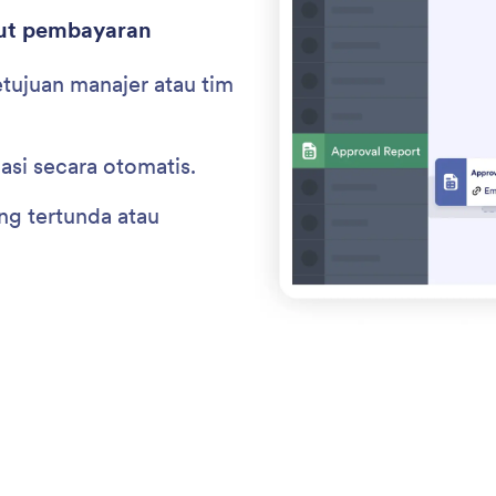
jut pembayaran
etujuan manajer atau tim
asi secara otomatis.
ng tertunda atau