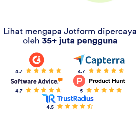
Lihat mengapa Jotform dipercaya
oleh
35+ juta pengguna
4.7
4.7
4.7
5
4.5