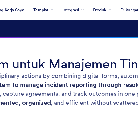
g Kerja Saya
Templat
Integrasi
Produk
Dukunga
m untuk Manajemen Tind
iplinary actions by combining digital forms, auto
stem to manage incident reporting through resol
s, capture agreements, and track outcomes in one 
ented, organized
, and efficient without scattered