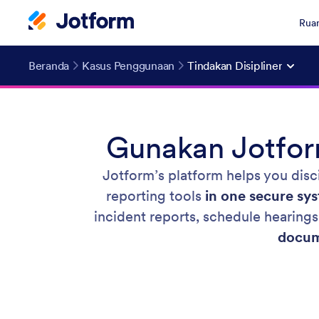
Ruan
Beranda
Kasus Penggunaan
Tindakan Disipliner
Gunakan Jotfor
Jotform’s platform helps you disc
reporting tools
in one secure sy
incident reports, schedule hearing
docum