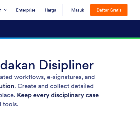
n
Enterprise
Harga
Masuk
Daftar Gratis
akan Disipliner
mated workflows, e-signatures, and
ution
. Create and collect detailed
place.
Keep every disciplinary case
 tools.