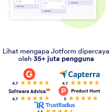
Lihat mengapa Jotform dipercaya
oleh
35+ juta pengguna
4.7
4.7
4.7
5
4.5