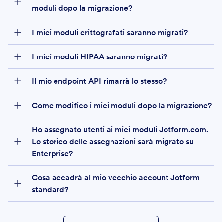
moduli dopo la migrazione?
È possibile
I miei moduli crittografati saranno migrati?
condividere il modulo con altri utenti autorizzati
Dropbox
OneDrive
sul server
I miei moduli HIPAA saranno migrati?
Il mio endpoint API rimarrà lo stesso?
Zapier
Power Automate
Come modifico i miei moduli dopo la migrazione?
nella nostra guida
https://api.jotform.com
Ho assegnato utenti ai miei moduli Jotform.com.
Lo storico delle assegnazioni sarà migrato su
Enterprise?
Cosa accadrà al mio vecchio account Jotform
standard?